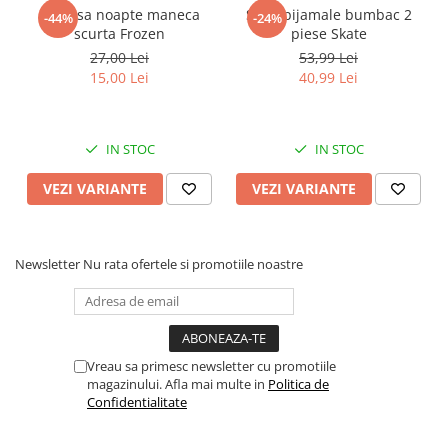
Camasa noapte maneca
Set 2 pijamale bumbac 2
Faro
Shimmer Shine
-44%
-24%
scurta Frozen
piese Skate
FC Barcelona
Snoopy
27,00 Lei
53,99 Lei
La casa de papel
Sofia Intai
15,00 Lei
40,99 Lei
Minnie Mouse Disney
FC Barcelona
Nasa
Red Bull Racing
Super Wings
Monster High
IN STOC
IN STOC
Garfield
Toy Story
VEZI VARIANTE
VEZI VARIANTE
Perletti
OEM
Warner
Dory
The Grinch
Lady Bug
Newsletter
Nu rata ofertele si promotiile noastre
Gabby's Dollhouse
Powerpuff Girls
Ben 10
VAMPIRINA
Beyblade
Zhu Zhu Pets
Captain Tsubasa
Super Wings
Vreau sa primesc newsletter cu promotiile
44 Cats
Disney Elena din Avalor
magazinului. Afla mai multe in
Politica de
Confidentialitate
Superman
Pusheen
Vaiana
Rainbow Castle