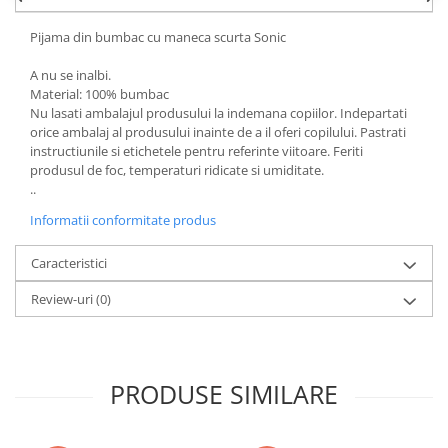
Power Players
Shimmer and Shine
Pijama din bumbac cu maneca scurta Sonic
SuperZings
Vaiana
Dragon Ball
Looney Tunes
A nu se inalbi.
Material: 100% bumbac
Super Mario
LOL SURPRISE
Nu lasati ambalajul produsului la indemana copiilor. Indepartati
Hot Wheels
L.O.L Surprise!
orice ambalaj al produsului inainte de a il oferi copilului. Pastrati
Looney Tunes
Dora the Explorer
instructiunile si etichetele pentru referinte viitoare. Feriti
produsul de foc, temperaturi ridicate si umiditate.
Nightmare before Christmas
Minions
..
Snoopy
Jurassic World
Informatii conformitate produs
SpongeBob
PJ Masks
Toy Story
Doc McStuffins
Caracteristici
Red Bull Racing
Soy Luna
Review-uri
(0)
Jurassic Park
Na! Na! Na! Surprise
Ricky Zoom
Wednesday
Monsters Inc.
by TGA
OEM
Lion King
PRODUSE SIMILARE
The Elf
My Little Pony
Wednesday
Poopsie