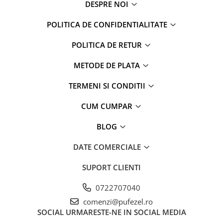
DESPRE NOI
Captain america
Marvel
Bakugan
Monsters Inc.
POLITICA DE CONFIDENTIALITATE
Liga Dreptatii
The Elf
Buzz Lightyear
Faro
POLITICA DE RETUR
My Little Pony
La casa de papel
METODE DE PLATA
Planes
Nasa
EplusM
Kids Euroswan
TERMENI SI CONDITII
Tom & Jerry
Rainbow High
CUM CUMPAR
Transformers
Garfield
Arditex
Ben 10
BLOG
Top Wings
Petshop
DATE COMERCIALE
Incaltaminte baieti
Nightmare before Christmas
Alice in Wonderland
Ghete si cizme baieti
SUPORT CLIENTI
EplusM
Pantofi baieti
Nella The Princess Knight
0722707040
Pantofi sport baieti
Perletti
Papuci si slapi baieti
comenzi@pufezel.ro
Arditex
SOCIAL
URMARESTE-NE IN SOCIAL MEDIA
Sandale baieti