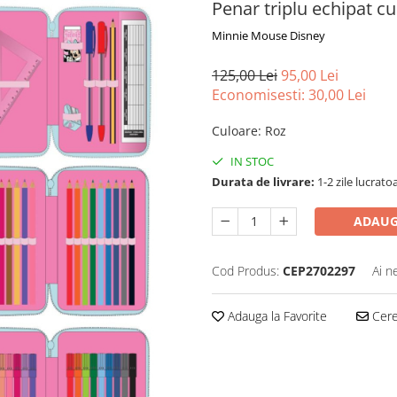
Penar triplu echipat c
Minnie Mouse Disney
125,00 Lei
95,00 Lei
Economisesti:
30,00
Lei
Culoare
:
Roz
IN STOC
Durata de livrare:
1-2 zile lucrato
ADAUG
Cod Produs:
CEP2702297
Ai n
Adauga la Favorite
Cere 