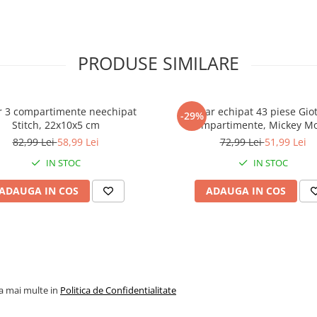
PRODUSE SIMILARE
r 3 compartimente neechipat
Penar echipat 43 piese Giot
-29%
Stitch, 22x10x5 cm
compartimente, Mickey M
82,99 Lei
58,99 Lei
72,99 Lei
51,99 Lei
IN STOC
IN STOC
ADAUGA IN COS
ADAUGA IN COS
la mai multe in
Politica de Confidentialitate