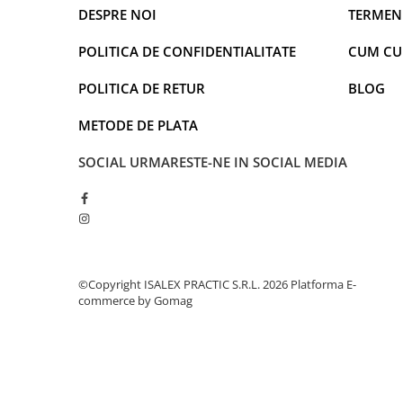
Faro
Shimmer Shine
DESPRE NOI
TERMENI
FC Barcelona
Snoopy
POLITICA DE CONFIDENTIALITATE
CUM C
La casa de papel
Sofia Intai
Minnie Mouse Disney
FC Barcelona
POLITICA DE RETUR
BLOG
Nasa
Red Bull Racing
METODE DE PLATA
Super Wings
Monster High
Garfield
Toy Story
SOCIAL
URMARESTE-NE IN SOCIAL MEDIA
Perletti
OEM
Warner
Dory
The Grinch
Lady Bug
Gabby's Dollhouse
Powerpuff Girls
Ben 10
VAMPIRINA
©Copyright ISALEX PRACTIC S.R.L. 2026
Platforma E-
Beyblade
Zhu Zhu Pets
commerce by Gomag
Captain Tsubasa
Super Wings
44 Cats
Disney Elena din Avalor
Superman
Pusheen
Vaiana
Rainbow Castle