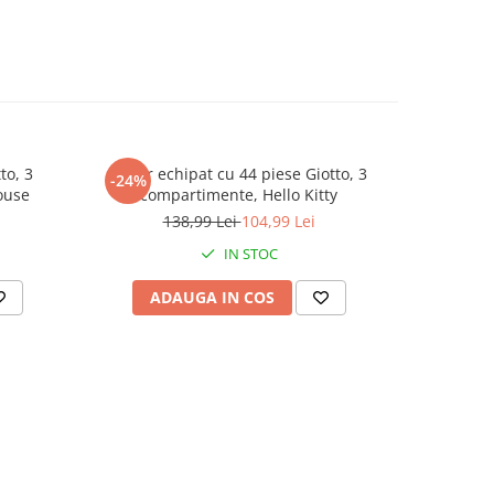
to, 3
Penar echipat cu 44 piese Giotto, 3
Penar trip
-24%
-24%
ouse
compartimente, Hello Kitty
138,99 Lei
104,99 Lei
IN STOC
ADAUGA IN COS
AD