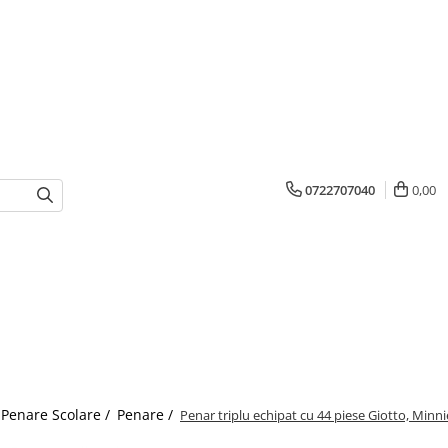
0722707040
0,00
Penare Scolare /
Penare /
Penar triplu echipat cu 44 piese Giotto, Min