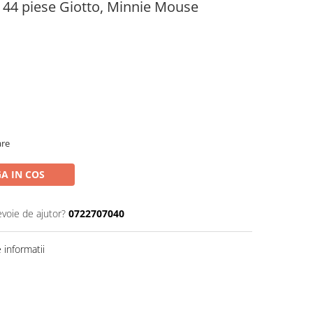
u 44 piese Giotto, Minnie Mouse
are
A IN COS
evoie de ajutor?
0722707040
informatii