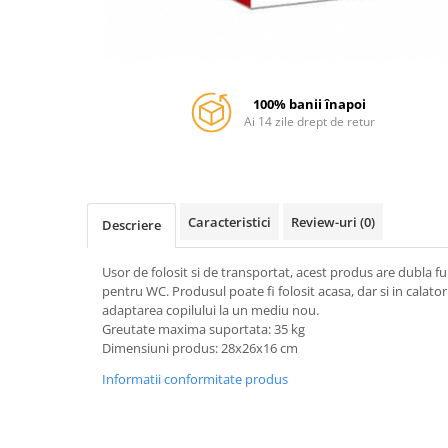
Warner
Cry Babies
Wonder Woman
The Grinch
100% banii înapoi
FLAMINGO
Ai 14 zile drept de retur
Gorjuss
Incaltaminte fete
Ghete si cizme fete
Pantofi fete
Caracteristici
Review-uri
(0)
Descriere
Pantofi sport fete
Papuci si slapi fete
Usor de folosit si de transportat, acest produs are dubla fu
pentru WC. Produsul poate fi folosit acasa, dar si in calator
Sandale fete
adaptarea copilului la un mediu nou.
Greutate maxima suportata: 35 kg
Dimensiuni produs: 28x26x16 cm
Informatii conformitate produs