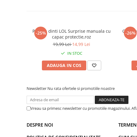
Periuta dinti LOL Surprise manuala cu
Geanta 
-25%
-26%
capac protectie,roz
19,99 Lei
14,99 Lei
IN STOC
ADAUGA IN COS
Newsletter
Nu rata ofertele si promotiile noastre
Vreau sa primesc newsletter cu promotiile magazinului. Af
DESPRE NOI
TERMENI