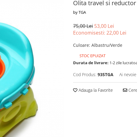
Olita travel si reducto
by TGA
75,00 Lei
53,00 Lei
Economisesti:
22,00
Lei
Culoare
:
Albastru/Verde
STOC EPUIZAT
Durata de livrare:
1-2 zile lucrato
Cod Produs:
935TGA
Ai nevoie
Adauga la Favorite
Cere 