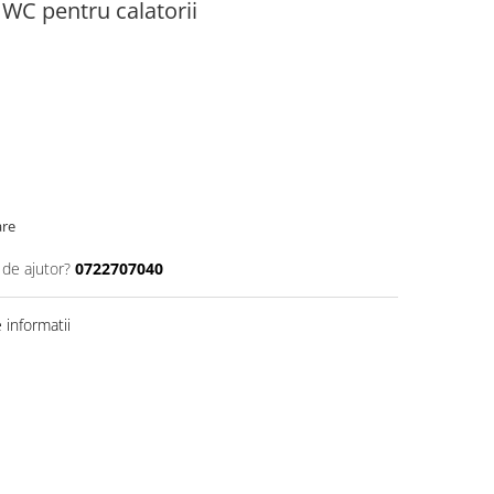
r WC pentru calatorii
are
 de ajutor?
0722707040
informatii