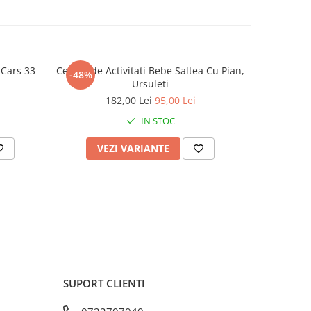
 Cars 33
Centru de Activitati Bebe Saltea Cu Pian,
Geant
-48%
-25%
Ursuleti
182,00 Lei
95,00 Lei
IN STOC
VEZI VARIANTE
AD
SUPORT CLIENTI