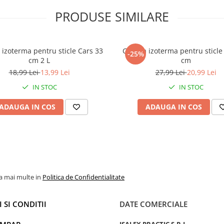
PRODUSE SIMILARE
izoterma pentru sticle Cars 33
Geanta izoterma pentru sticle
-25%
cm 2 L
cm
18,99 Lei
13,99 Lei
27,99 Lei
20,99 Lei
IN STOC
IN STOC
ADAUGA IN COS
ADAUGA IN COS
la mai multe in
Politica de Confidentialitate
 SI CONDITII
DATE COMERCIALE