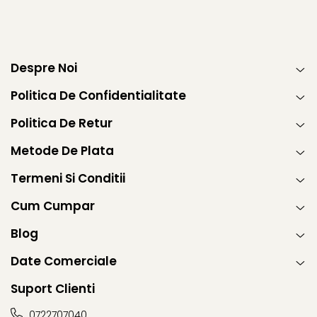
Warner
Cry Babies
Wonder Woman
The Grinch
Despre Noi
FLAMINGO
Politica De Confidentialitate
Gorjuss
Incaltaminte fete
Politica De Retur
Ghete si cizme fete
Metode De Plata
Pantofi fete
Pantofi sport fete
Termeni Si Conditii
Papuci si slapi fete
Cum Cumpar
Sandale fete
Blog
Date Comerciale
Suport Clienti
0722707040