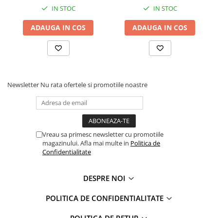
Faro
Shimmer Shine
IN STOC
IN STOC
FC Barcelona
Snoopy
ADAUGA IN COS
ADAUGA IN COS
La casa de papel
Sofia Intai
Minnie Mouse Disney
FC Barcelona
Nasa
Red Bull Racing
Super Wings
Monster High
Garfield
Toy Story
Newsletter
Nu rata ofertele si promotiile noastre
Perletti
OEM
Warner
Dory
The Grinch
Lady Bug
Gabby's Dollhouse
Powerpuff Girls
Vreau sa primesc newsletter cu promotiile
magazinului. Afla mai multe in
Politica de
Ben 10
VAMPIRINA
Confidentialitate
Beyblade
Zhu Zhu Pets
Captain Tsubasa
Super Wings
DESPRE NOI
44 Cats
Disney Elena din Avalor
Superman
Pusheen
POLITICA DE CONFIDENTIALITATE
Vaiana
Rainbow Castle