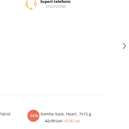
Suport telefonic
0722707040
Patrol
Set bombe baie, Heart, 7x15 g
Set 2 walk
-56%
-56%
42,99 Lei
19,00 Lei