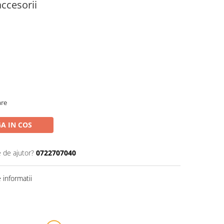
accesorii
are
A IN COS
e de ajutor?
0722707040
informatii