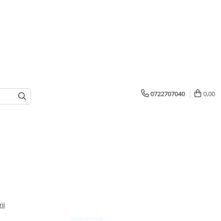
0722707040
0,00
ii