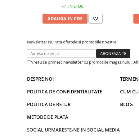
IN STOC
Power Players
Shimmer and Shine
SuperZings
Vaiana
ADAUGA IN COS
Dragon Ball
Looney Tunes
Super Mario
LOL SURPRISE
Hot Wheels
L.O.L Surprise!
Newsletter
Nu rata ofertele si promotiile noastre
Looney Tunes
Dora the Explorer
Nightmare before Christmas
Minions
Vreau sa primesc newsletter cu promotiile magazinului. Af
Snoopy
Jurassic World
SpongeBob
PJ Masks
DESPRE NOI
TERMENI
Toy Story
Doc McStuffins
Red Bull Racing
Soy Luna
POLITICA DE CONFIDENTIALITATE
CUM C
Jurassic Park
Na! Na! Na! Surprise
Ricky Zoom
Wednesday
POLITICA DE RETUR
BLOG
Monsters Inc.
by TGA
METODE DE PLATA
OEM
Lion King
The Elf
My Little Pony
SOCIAL
URMARESTE-NE IN SOCIAL MEDIA
Wednesday
Poopsie