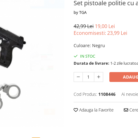
Set pistoale politie cu 
by TGA
42,99 Lei
19,00 Lei
Economisesti:
23,99
Lei
Culoare
:
Negru
IN STOC
Durata de livrare:
1-2 zile lucrato
ADAUG
Cod Produs:
1108446
Ai nevoi
Adauga la Favorite
Cere 