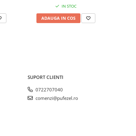
IN STOC
ADAUGA IN COS
AD
SUPORT CLIENTI
0722707040
comenzi@pufezel.ro