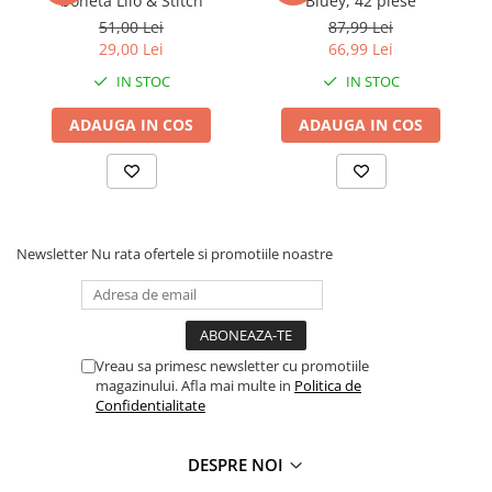
boneta Lilo & Stitch
Bluey, 42 piese
Faro
Shimmer Shine
51,00 Lei
87,99 Lei
FC Barcelona
Snoopy
29,00 Lei
66,99 Lei
La casa de papel
Sofia Intai
IN STOC
IN STOC
Minnie Mouse Disney
FC Barcelona
ADAUGA IN COS
ADAUGA IN COS
Nasa
Red Bull Racing
Super Wings
Monster High
Garfield
Toy Story
Perletti
OEM
Warner
Dory
Newsletter
Nu rata ofertele si promotiile noastre
The Grinch
Lady Bug
Gabby's Dollhouse
Powerpuff Girls
Ben 10
VAMPIRINA
Beyblade
Zhu Zhu Pets
Vreau sa primesc newsletter cu promotiile
magazinului. Afla mai multe in
Politica de
Captain Tsubasa
Super Wings
Confidentialitate
44 Cats
Disney Elena din Avalor
Superman
Pusheen
DESPRE NOI
Vaiana
Rainbow Castle