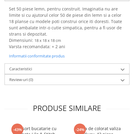
Power Players
Shimmer and Shine
Set 50 piese lemn, pentru construit. Imaginatia nu are
SuperZings
Vaiana
limite si cu ajutorul celor 50 de piese din lemn si a celor
18 planse cu modele poti construi orice iti doresti. Toate
Dragon Ball
Looney Tunes
sunt ambalate intr-o cutie simpatica, pentru a fi usor de
Super Mario
LOL SURPRISE
strans si depozitat.
Hot Wheels
L.O.L Surprise!
Dimensiuni:
18 x 18 x 18 cm
Looney Tunes
Dora the Explorer
Varsta recomandata: + 2 ani
Nightmare before Christmas
Minions
Informatii conformitate produs
Snoopy
Jurassic World
SpongeBob
PJ Masks
Caracteristici
Toy Story
Doc McStuffins
Review-uri
(0)
Red Bull Racing
Soy Luna
Jurassic Park
Na! Na! Na! Surprise
Ricky Zoom
Wednesday
PRODUSE SIMILARE
Monsters Inc.
by TGA
OEM
Lion King
The Elf
My Little Pony
Set sort bucatarie cu
Trusa de colorat valiza
-43%
-24%
Wednesday
Poopsie