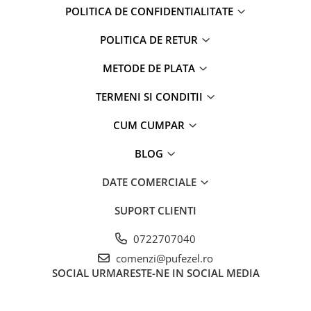
Captain america
Marvel
POLITICA DE CONFIDENTIALITATE
Bakugan
Monsters Inc.
POLITICA DE RETUR
Liga Dreptatii
The Elf
Buzz Lightyear
Faro
METODE DE PLATA
My Little Pony
La casa de papel
TERMENI SI CONDITII
Planes
Nasa
EplusM
Kids Euroswan
CUM CUMPAR
Tom & Jerry
Rainbow High
Transformers
Garfield
BLOG
Arditex
Ben 10
DATE COMERCIALE
Top Wings
Petshop
Incaltaminte baieti
Nightmare before Christmas
SUPORT CLIENTI
Alice in Wonderland
Ghete si cizme baieti
0722707040
EplusM
Pantofi baieti
comenzi@pufezel.ro
Nella The Princess Knight
Pantofi sport baieti
SOCIAL
URMARESTE-NE IN SOCIAL MEDIA
Perletti
Papuci si slapi baieti
Arditex
Sandale baieti