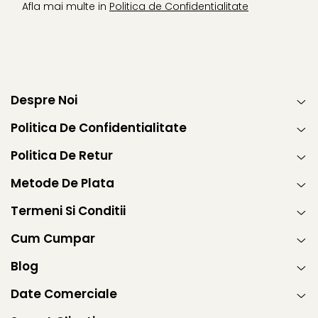
Warner
Afla mai multe in
Politica de Confidentialitate
Cry Babies
Wonder Woman
The Grinch
FLAMINGO
Gorjuss
Despre Noi
Incaltaminte fete
Politica De Confidentialitate
Ghete si cizme fete
Pantofi fete
Politica De Retur
Pantofi sport fete
Metode De Plata
Papuci si slapi fete
Sandale fete
Termeni Si Conditii
Cum Cumpar
Blog
Date Comerciale