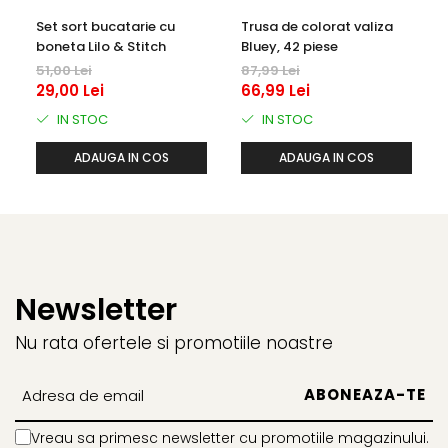
Captain america
Marvel
Set sort bucatarie cu
Trusa de colorat valiza
Bakugan
Monsters Inc.
boneta Lilo & Stitch
Bluey, 42 piese
Liga Dreptatii
The Elf
51,00 Lei
87,99 Lei
Buzz Lightyear
Faro
29,00 Lei
66,99 Lei
My Little Pony
La casa de papel
IN STOC
IN STOC
Planes
Nasa
ADAUGA IN COS
ADAUGA IN COS
EplusM
Kids Euroswan
Tom & Jerry
Rainbow High
Transformers
Garfield
Arditex
Ben 10
Top Wings
Petshop
Incaltaminte baieti
Nightmare before Christmas
Newsletter
Alice in Wonderland
Ghete si cizme baieti
Nu rata ofertele si promotiile noastre
EplusM
Pantofi baieti
Nella The Princess Knight
Pantofi sport baieti
Perletti
Papuci si slapi baieti
Arditex
Sandale baieti
Vreau sa primesc newsletter cu promotiile magazinului.