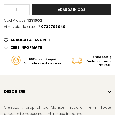
Jurassic World
Peppa Pig
Skateboard
Batman
Printesele Disney
Casti protectie sport
ADAUGA IN COS
Minions
Sonic
Manusi sport
Cod Produs:
1231002
Peppa Pig
Barbie
Vehicule
Ai nevoie de ajutor?
0722707040
Star Wars
Disney
Casute si Locuri de joaca
Real Madrid
Harry Potter
Corturi si casute copii
ADAUGA LA FAVORITE
R-Walker
Mickey Mouse Disney
Sporturi de interior
Pokemon
Baby Shark
CERE INFORMATII
Baby Shark
Ladybug
Transport gra
100% banii înapoi
Lion King
Minecraft
Pentru comenzi m
Ai 14 zile drept de retur
de 250 lei
Marvel
Trolls
Testoasele Ninja
Pokemon
Fireman Sam
Pink Panther
PJ Masks
SuperZings
DESCRIERE
Disney
Bing
Frozen Disney
Marie Cat
Lotto
Unicorn
Creeaza-ti propriul tau
Monster Truck
din lemn. Toate
accesoriile necesare sunt incluse in pachet.
Bing
R-Walker