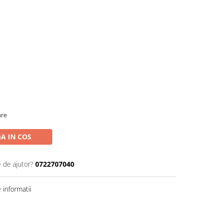
are
A IN COS
e de ajutor?
0722707040
informatii