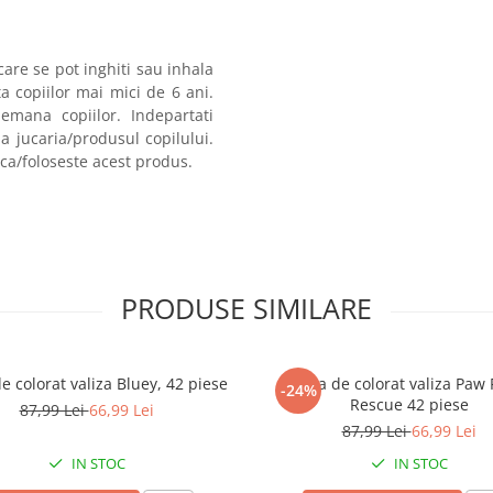
care se pot inghiti sau inhala
a copiilor mai mici de 6 ani.
demana copiilor. Indepartati
a jucaria/produsul copilului.
ca/foloseste acest produs.
PRODUSE SIMILARE
e colorat valiza Bluey, 42 piese
Trusa de colorat valiza Paw 
-24%
Rescue 42 piese
87,99 Lei
66,99 Lei
87,99 Lei
66,99 Lei
IN STOC
IN STOC