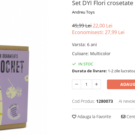
Set DYI Flori crosetate
Andreu Toys
49,99 Lei
22,00 Lei
Economisesti:
27,99
Lei
Varsta
:
6 ani
Culoare
:
Multicolor
IN STOC
Durata de livrare:
1-2 zile lucrato
ADAUG
Cod Produs:
1280073
Ai nevoi
Adauga la Favorite
Cere 