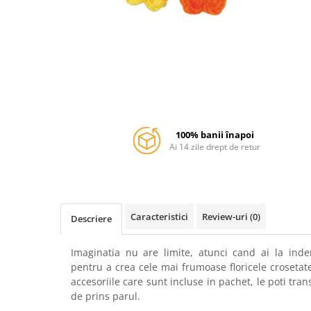
Warner
Cry Babies
Wonder Woman
The Grinch
FLAMINGO
Gorjuss
Incaltaminte fete
Ghete si cizme fete
100% banii înapoi
Ai 14 zile drept de retur
Pantofi fete
Pantofi sport fete
Papuci si slapi fete
Sandale fete
Caracteristici
Review-uri
(0)
Descriere
Imaginatia nu are limite, atunci cand ai la ind
pentru a crea cele mai frumoase floricele crosetat
accesoriile care sunt incluse in pachet, le poti tran
de prins parul.