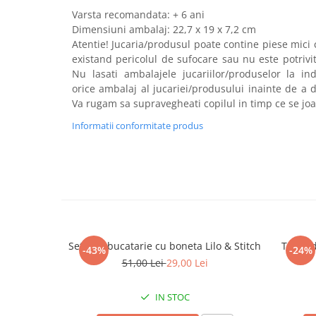
Va
rsta recomandata: + 6 ani
Dimensiuni ambalaj: 22,7 x 19 x 7,2 cm
Atentie! Jucaria/produsul poate contine piese mici 
existand pericolul de sufocare sau nu este potrivit
Nu lasati ambalajele jucariilor/produselor la in
orice ambalaj al jucariei/produsului inainte de a d
Va rugam sa supravegheati copilul in timp ce se joa
Informatii conformitate produs
Set sort bucatarie cu boneta Lilo & Stitch
Trusa d
-43%
-24%
51,00 Lei
29,00 Lei
IN STOC