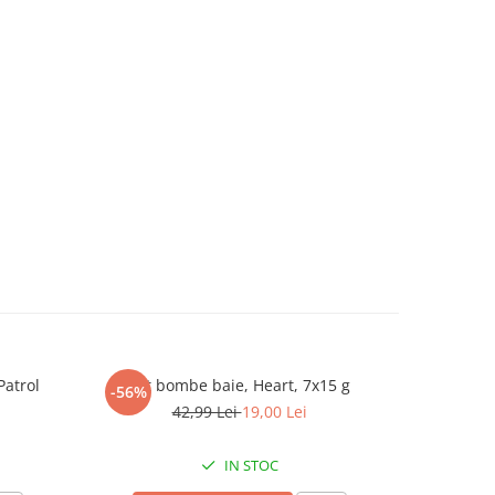
Patrol
Set bombe baie, Heart, 7x15 g
Set 2 walk
-56%
-56%
42,99 Lei
19,00 Lei
IN STOC