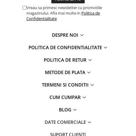
Captain america
Marvel
Vreau sa primesc newsletter cu promotiile
Bakugan
Monsters Inc.
magazinului. Afla mai multe in
Politica de
Liga Dreptatii
The Elf
Confidentialitate
Buzz Lightyear
Faro
My Little Pony
La casa de papel
DESPRE NOI
Planes
Nasa
POLITICA DE CONFIDENTIALITATE
EplusM
Kids Euroswan
Tom & Jerry
Rainbow High
POLITICA DE RETUR
Transformers
Garfield
METODE DE PLATA
Arditex
Ben 10
Top Wings
Petshop
TERMENI SI CONDITII
Incaltaminte baieti
Nightmare before Christmas
CUM CUMPAR
Alice in Wonderland
Ghete si cizme baieti
EplusM
Pantofi baieti
BLOG
Nella The Princess Knight
Pantofi sport baieti
Perletti
DATE COMERCIALE
Papuci si slapi baieti
Arditex
Sandale baieti
SUPORT CLIENTI