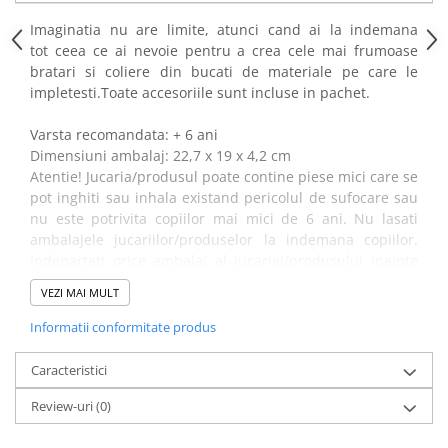
Power Players
Shimmer and Shine
Imaginatia nu are limite, atunci cand ai la indemana
SuperZings
Vaiana
tot ceea ce ai nevoie pentru a crea cele mai frumoase
bratari si coliere din bucati de materiale pe care le
Dragon Ball
Looney Tunes
impletesti.Toate accesoriile sunt incluse in pachet.
Super Mario
LOL SURPRISE
Hot Wheels
L.O.L Surprise!
Va
rsta recomandata: + 6 ani
Looney Tunes
Dora the Explorer
Dimensiuni ambalaj: 22,7 x 19 x 4,2 cm
Atentie! Jucaria/produsul poate contine piese mici care se
Nightmare before Christmas
Minions
pot inghiti sau inhala existand pericolul de sufocare sau
Snoopy
Jurassic World
nu este potrivita copiilor mai mici de 6 ani. Nu lasati
SpongeBob
PJ Masks
ambalajele jucariilor/produselor la indemana copiilor.
Toy Story
Doc McStuffins
Indepartati orice ambalaj al jucariei/produsului inainte
Red Bull Racing
Soy Luna
de a da jucaria/produsul copilului. Va rugam sa
VEZI MAI MULT
supravegheati copilul in timp ce se joaca/foloseste acest
Jurassic Park
Na! Na! Na! Surprise
produs.
Informatii conformitate produs
Ricky Zoom
Wednesday
Monsters Inc.
by TGA
Caracteristici
OEM
Lion King
Review-uri
(0)
The Elf
My Little Pony
Wednesday
Poopsie