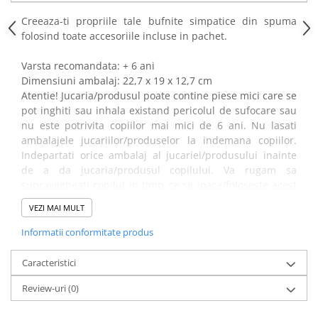
Power Players
Shimmer and Shine
Creeaza-ti propriile tale bufnite simpatice din spuma
SuperZings
Vaiana
folosind toate accesoriile incluse in pachet.
Dragon Ball
Looney Tunes
Va
rsta recomandata: + 6 ani
Super Mario
LOL SURPRISE
Dimensiuni ambalaj: 22,7 x 19 x 12,7 cm
Hot Wheels
L.O.L Surprise!
Atentie! Jucaria/produsul poate contine piese mici care se
Looney Tunes
Dora the Explorer
pot inghiti sau inhala existand pericolul de sufocare sau
nu este potrivita copiilor mai mici de 6 ani. Nu lasati
Nightmare before Christmas
Minions
ambalajele jucariilor/produselor la indemana copiilor.
Snoopy
Jurassic World
Indepartati orice ambalaj al jucariei/produsului inainte
SpongeBob
PJ Masks
de a da jucaria/produsul copilului. Va rugam sa
Toy Story
Doc McStuffins
supravegheati copilul in timp ce se joaca/foloseste acest
Red Bull Racing
Soy Luna
produs.
VEZI MAI MULT
Jurassic Park
Na! Na! Na! Surprise
Informatii conformitate produs
Ricky Zoom
Wednesday
Monsters Inc.
by TGA
Caracteristici
OEM
Lion King
Review-uri
(0)
The Elf
My Little Pony
Wednesday
Poopsie