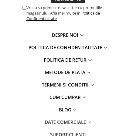
Captain america
Marvel
Vreau sa primesc newsletter cu promotiile
Bakugan
Monsters Inc.
magazinului. Afla mai multe in
Politica de
Liga Dreptatii
The Elf
Confidentialitate
Buzz Lightyear
Faro
My Little Pony
La casa de papel
DESPRE NOI
Planes
Nasa
POLITICA DE CONFIDENTIALITATE
EplusM
Kids Euroswan
Tom & Jerry
Rainbow High
POLITICA DE RETUR
Transformers
Garfield
METODE DE PLATA
Arditex
Ben 10
Top Wings
Petshop
TERMENI SI CONDITII
Incaltaminte baieti
Nightmare before Christmas
CUM CUMPAR
Alice in Wonderland
Ghete si cizme baieti
EplusM
Pantofi baieti
BLOG
Nella The Princess Knight
Pantofi sport baieti
Perletti
DATE COMERCIALE
Papuci si slapi baieti
Arditex
Sandale baieti
SUPORT CLIENTI