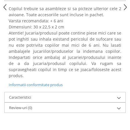
Power Players
Shimmer and Shine
Copilul trebuie sa asambleze si sa picteze ulterior cele 2
SuperZings
Vaiana
avioane. Toate accesoriile sunt incluse in pachet.
Varsta recomandata: + 6 ani
Dragon Ball
Looney Tunes
Dimensiuni: 30 x 22,5 x 2 cm
Super Mario
LOL SURPRISE
Atentie! Jucaria/produsul poate contine piese mici care se
Hot Wheels
L.O.L Surprise!
pot inghiti sau inhala existand pericolul de sufocare sau
Looney Tunes
Dora the Explorer
nu este potrivita copiilor mai mici de 6 ani. Nu lasati
ambalajele jucariilor/produselor la indemana copiilor.
Nightmare before Christmas
Minions
Indepartati orice ambalaj al jucariei/produsului inainte
Snoopy
Jurassic World
de a da jucaria/produsul copilului. Va rugam sa
SpongeBob
PJ Masks
supravegheati copilul in timp ce se joaca/foloseste acest
Toy Story
Doc McStuffins
produs.
Red Bull Racing
Soy Luna
Informatii conformitate produs
Jurassic Park
Na! Na! Na! Surprise
Ricky Zoom
Wednesday
Caracteristici
Monsters Inc.
by TGA
Review-uri
(0)
OEM
Lion King
The Elf
My Little Pony
Wednesday
Poopsie