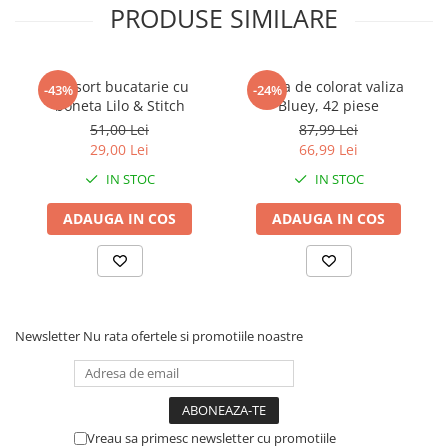
PRODUSE SIMILARE
Faro
Shimmer Shine
FC Barcelona
Snoopy
La casa de papel
Sofia Intai
Set sort bucatarie cu
Trusa de colorat valiza
-43%
-24%
Minnie Mouse Disney
FC Barcelona
boneta Lilo & Stitch
Bluey, 42 piese
Nasa
Red Bull Racing
51,00 Lei
87,99 Lei
Super Wings
Monster High
29,00 Lei
66,99 Lei
Garfield
Toy Story
IN STOC
IN STOC
Perletti
OEM
ADAUGA IN COS
ADAUGA IN COS
Warner
Dory
The Grinch
Lady Bug
Gabby's Dollhouse
Powerpuff Girls
Ben 10
VAMPIRINA
Beyblade
Zhu Zhu Pets
Newsletter
Nu rata ofertele si promotiile noastre
Captain Tsubasa
Super Wings
44 Cats
Disney Elena din Avalor
Superman
Pusheen
Vaiana
Rainbow Castle
Vreau sa primesc newsletter cu promotiile