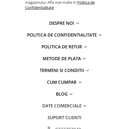
magazinului. Afla mai multe in
Politica de
Captain america
Marvel
Confidentialitate
Bakugan
Monsters Inc.
Liga Dreptatii
The Elf
DESPRE NOI
Buzz Lightyear
Faro
My Little Pony
La casa de papel
POLITICA DE CONFIDENTIALITATE
Planes
Nasa
POLITICA DE RETUR
EplusM
Kids Euroswan
Tom & Jerry
Rainbow High
METODE DE PLATA
Transformers
Garfield
Arditex
Ben 10
TERMENI SI CONDITII
Top Wings
Petshop
CUM CUMPAR
Incaltaminte baieti
Nightmare before Christmas
Alice in Wonderland
BLOG
Ghete si cizme baieti
EplusM
Pantofi baieti
DATE COMERCIALE
Nella The Princess Knight
Pantofi sport baieti
Perletti
Papuci si slapi baieti
SUPORT CLIENTI
Arditex
Sandale baieti