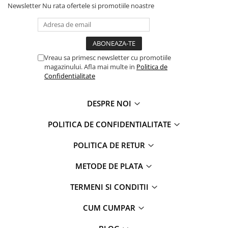
Newsletter
Nu rata ofertele si promotiile noastre
Faro
Shimmer Shine
FC Barcelona
Snoopy
La casa de papel
Sofia Intai
Minnie Mouse Disney
FC Barcelona
Vreau sa primesc newsletter cu promotiile
Nasa
Red Bull Racing
magazinului. Afla mai multe in
Politica de
Super Wings
Monster High
Confidentialitate
Garfield
Toy Story
Perletti
OEM
DESPRE NOI
Warner
Dory
POLITICA DE CONFIDENTIALITATE
The Grinch
Lady Bug
Gabby's Dollhouse
Powerpuff Girls
POLITICA DE RETUR
Ben 10
VAMPIRINA
METODE DE PLATA
Beyblade
Zhu Zhu Pets
Captain Tsubasa
Super Wings
TERMENI SI CONDITII
44 Cats
Disney Elena din Avalor
Superman
Pusheen
CUM CUMPAR
Vaiana
Rainbow Castle