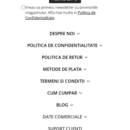
Captain america
Marvel
Vreau sa primesc newsletter cu promotiile
Bakugan
Monsters Inc.
magazinului. Afla mai multe in
Politica de
Liga Dreptatii
The Elf
Confidentialitate
Buzz Lightyear
Faro
My Little Pony
La casa de papel
DESPRE NOI
Planes
Nasa
POLITICA DE CONFIDENTIALITATE
EplusM
Kids Euroswan
Tom & Jerry
Rainbow High
POLITICA DE RETUR
Transformers
Garfield
METODE DE PLATA
Arditex
Ben 10
Top Wings
Petshop
TERMENI SI CONDITII
Incaltaminte baieti
Nightmare before Christmas
CUM CUMPAR
Alice in Wonderland
Ghete si cizme baieti
EplusM
Pantofi baieti
BLOG
Nella The Princess Knight
Pantofi sport baieti
Perletti
DATE COMERCIALE
Papuci si slapi baieti
Arditex
Sandale baieti
SUPORT CLIENTI