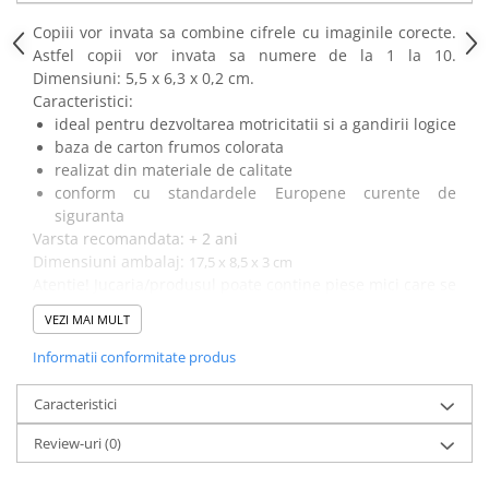
Power Players
Shimmer and Shine
Copiii vor invata sa combine cifrele cu imaginile corecte.
SuperZings
Vaiana
Astfel copii vor invata sa numere de la 1 la 10.
Dimensiuni: 5,5 x 6,3 x 0,2 cm.
Dragon Ball
Looney Tunes
Caracteristici:
Super Mario
LOL SURPRISE
ideal pentru dezvoltarea motricitatii si a gandirii logice
Hot Wheels
L.O.L Surprise!
baza de carton frumos colorata
Looney Tunes
Dora the Explorer
realizat din materiale de calitate
conform cu standardele Europene curente de
Nightmare before Christmas
Minions
siguranta
Snoopy
Jurassic World
Varsta recomandata: + 2 ani
SpongeBob
PJ Masks
Dimensiuni ambalaj:
17,5 x 8,5 x 3 cm
Toy Story
Doc McStuffins
Atentie! Jucaria/produsul poate contine piese mici care se
Red Bull Racing
Soy Luna
pot inghiti sau inhala existand pericolul de sufocare sau
VEZI MAI MULT
nu este potrivita copiilor mai mici de 2 ani. Nu lasati
Jurassic Park
Na! Na! Na! Surprise
ambalajele jucariilor/produselor la indemana copiilor.
Informatii conformitate produs
Ricky Zoom
Wednesday
Indepartati orice ambalaj al jucariei/produsului inainte
Monsters Inc.
by TGA
de a da jucaria/produsul copilului. Va rugam sa
Caracteristici
OEM
Lion King
supravegheati copilul in timp ce se joaca/foloseste acest
Review-uri
(0)
produs.
The Elf
My Little Pony
Wednesday
Poopsie