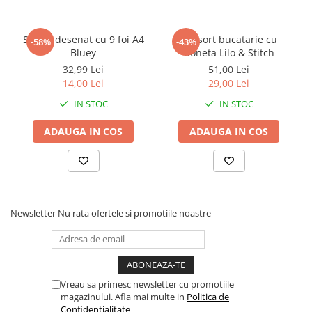
Faro
Shimmer Shine
FC Barcelona
Snoopy
Set de desenat cu 9 foi A4
Set sort bucatarie cu
-58%
-43%
La casa de papel
Sofia Intai
Bluey
boneta Lilo & Stitch
Minnie Mouse Disney
FC Barcelona
32,99 Lei
51,00 Lei
Nasa
Red Bull Racing
14,00 Lei
29,00 Lei
Super Wings
Monster High
IN STOC
IN STOC
Garfield
Toy Story
ADAUGA IN COS
ADAUGA IN COS
Perletti
OEM
Warner
Dory
The Grinch
Lady Bug
Gabby's Dollhouse
Powerpuff Girls
Ben 10
VAMPIRINA
Newsletter
Nu rata ofertele si promotiile noastre
Beyblade
Zhu Zhu Pets
Captain Tsubasa
Super Wings
44 Cats
Disney Elena din Avalor
Superman
Pusheen
Vreau sa primesc newsletter cu promotiile
magazinului. Afla mai multe in
Politica de
Vaiana
Rainbow Castle
Confidentialitate