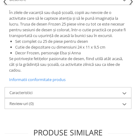
Power Players
Shimmer and Shine
În zilele de vacanță sau după școală, copiii au nevoie de o
SuperZings
Vaiana
activitate care să le capteze atenția și să le pună imaginația la
Dragon Ball
Looney Tunes
lucru. Trusa de desen Frozen 25 piese vine cu tot ce este necesar
pentru sesiuni de desen și colorat, într-o cutie practică ce poate fi
Super Mario
LOL SURPRISE
transportată cu ușurință de acasă la bunici sau în excursii.
Hot Wheels
L.O.L Surprise!
Set complet cu 25 de piese pentru desen
Looney Tunes
Dora the Explorer
Cutie de depozitare cu dimensiuni 24 x 11 x 9,5 cm
Decor Frozen, personaje Elsa și Anna
Nightmare before Christmas
Minions
Se potrivește fetițelor pasionate de desen, fiind utilă atât acasă,
Snoopy
Jurassic World
cât și la grădiniță sau școală, ca activitate zilnică sau ca idee de
SpongeBob
PJ Masks
cadou.
Toy Story
Doc McStuffins
Informatii conformitate produs
Red Bull Racing
Soy Luna
Caracteristici
Jurassic Park
Na! Na! Na! Surprise
Ricky Zoom
Wednesday
Review-uri
(0)
Monsters Inc.
by TGA
OEM
Lion King
The Elf
My Little Pony
PRODUSE SIMILARE
Wednesday
Poopsie