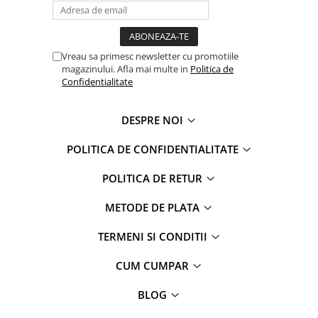
Faro
Shimmer Shine
FC Barcelona
Snoopy
La casa de papel
Sofia Intai
Vreau sa primesc newsletter cu promotiile
Minnie Mouse Disney
FC Barcelona
magazinului. Afla mai multe in
Politica de
Confidentialitate
Nasa
Red Bull Racing
Super Wings
Monster High
DESPRE NOI
Garfield
Toy Story
Perletti
OEM
POLITICA DE CONFIDENTIALITATE
Warner
Dory
The Grinch
Lady Bug
POLITICA DE RETUR
Gabby's Dollhouse
Powerpuff Girls
METODE DE PLATA
Ben 10
VAMPIRINA
Beyblade
Zhu Zhu Pets
TERMENI SI CONDITII
Captain Tsubasa
Super Wings
CUM CUMPAR
44 Cats
Disney Elena din Avalor
Superman
Pusheen
BLOG
Vaiana
Rainbow Castle