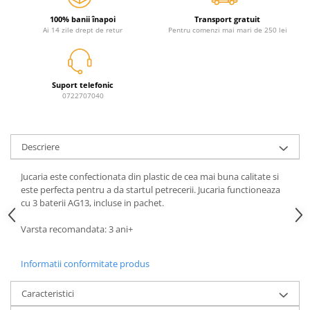
Jurassic World
Peppa Pig
Skateboard
Batman
Printesele Disney
100% banii înapoi
Transport gratuit
Casti protectie sport
Ai 14 zile drept de retur
Pentru comenzi mai mari de 250 lei
Minions
Sonic
Manusi sport
Peppa Pig
Barbie
Vehicule
Star Wars
Disney
Casute si Locuri de joaca
Suport telefonic
Real Madrid
Harry Potter
0722707040
Corturi si casute copii
R-Walker
Mickey Mouse Disney
Sporturi de interior
Pokemon
Baby Shark
Baby Shark
Ladybug
Descriere
Lion King
Minecraft
Jucaria este confectionata din plastic de cea mai buna calitate si
Marvel
Trolls
este perfecta pentru a da startul petrecerii. Jucaria functioneaza
Testoasele Ninja
Pokemon
cu 3 baterii AG13, incluse in pachet.
Fireman Sam
Pink Panther
Varsta recomandata: 3 ani+
PJ Masks
SuperZings
Disney
Bing
Informatii conformitate produs
Frozen Disney
Marie Cat
Lotto
Unicorn
Caracteristici
Bing
R-Walker