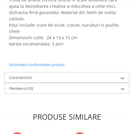
ajuta la dezvoltarea creativa si educativa a celor mici,
Power Players
Shimmer and Shine
distractia fiind garantata. Material din lemn de inalta
SuperZings
Vaiana
calitate.
Dragon Ball
Looney Tunes
Kitul include: cutie de scule, ciocan, suruburi si piulite,
Super Mario
LOL SURPRISE
cheie
Hot Wheels
L.O.L Surprise!
Dimensiuni cutie: 24 x 13 x 15 cm
Varsta recomandata: 3 ani+
Looney Tunes
Dora the Explorer
Nightmare before Christmas
Minions
Snoopy
Jurassic World
Informatii conformitate produs
SpongeBob
PJ Masks
Toy Story
Doc McStuffins
Caracteristici
Red Bull Racing
Soy Luna
Review-uri
(0)
Jurassic Park
Na! Na! Na! Surprise
Ricky Zoom
Wednesday
Monsters Inc.
by TGA
PRODUSE SIMILARE
OEM
Lion King
The Elf
My Little Pony
Wednesday
Poopsie