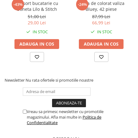
Set sort bucatarie cu
Trusa de colorat valiza
-43%
-24%
Faro
Shimmer Shine
boneta Lilo & Stitch
Bluey, 42 piese
FC Barcelona
Snoopy
51,00 Lei
87,99 Lei
La casa de papel
Sofia Intai
29,00 Lei
66,99 Lei
Minnie Mouse Disney
FC Barcelona
IN STOC
IN STOC
Nasa
Red Bull Racing
ADAUGA IN COS
ADAUGA IN COS
Super Wings
Monster High
Garfield
Toy Story
Perletti
OEM
Warner
Dory
The Grinch
Lady Bug
Newsletter
Nu rata ofertele si promotiile noastre
Gabby's Dollhouse
Powerpuff Girls
Ben 10
VAMPIRINA
Beyblade
Zhu Zhu Pets
Captain Tsubasa
Super Wings
Vreau sa primesc newsletter cu promotiile
44 Cats
Disney Elena din Avalor
magazinului. Afla mai multe in
Politica de
Confidentialitate
Superman
Pusheen
Vaiana
Rainbow Castle