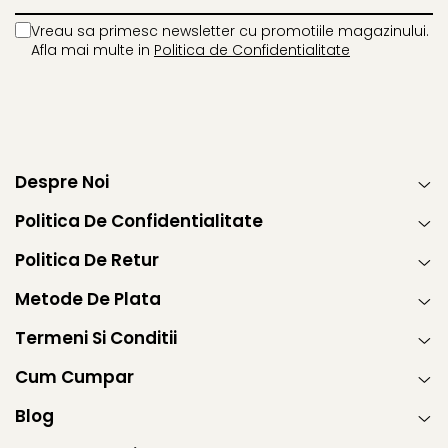
Captain america
Marvel
Vreau sa primesc newsletter cu promotiile magazinului.
Bakugan
Monsters Inc.
Afla mai multe in
Politica de Confidentialitate
Liga Dreptatii
The Elf
Buzz Lightyear
Faro
My Little Pony
La casa de papel
Planes
Nasa
EplusM
Kids Euroswan
Despre Noi
Tom & Jerry
Rainbow High
Transformers
Garfield
Politica De Confidentialitate
Arditex
Ben 10
Politica De Retur
Top Wings
Petshop
Incaltaminte baieti
Nightmare before Christmas
Metode De Plata
Alice in Wonderland
Ghete si cizme baieti
Termeni Si Conditii
EplusM
Pantofi baieti
Nella The Princess Knight
Cum Cumpar
Pantofi sport baieti
Perletti
Papuci si slapi baieti
Blog
Arditex
Sandale baieti