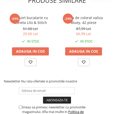
PRODUSE SIMILARE
Faro
Shimmer Shine
FC Barcelona
Snoopy
La casa de papel
Sofia Intai
Set sort bucatarie cu
Trusa de colorat valiza
-43%
-24%
boneta Lilo & Stitch
Bluey, 42 piese
Minnie Mouse Disney
FC Barcelona
51,00 Lei
87,99 Lei
Nasa
Red Bull Racing
29,00 Lei
66,99 Lei
Super Wings
Monster High
IN STOC
IN STOC
Garfield
Toy Story
Perletti
OEM
ADAUGA IN COS
ADAUGA IN COS
Warner
Dory
The Grinch
Lady Bug
Gabby's Dollhouse
Powerpuff Girls
Ben 10
VAMPIRINA
Newsletter
Nu rata ofertele si promotiile noastre
Beyblade
Zhu Zhu Pets
Captain Tsubasa
Super Wings
44 Cats
Disney Elena din Avalor
Superman
Pusheen
Vreau sa primesc newsletter cu promotiile
Vaiana
Rainbow Castle
magazinului. Afla mai multe in
Politica de