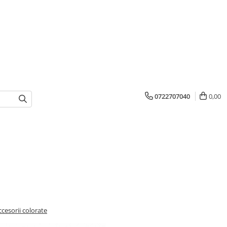
0722707040
0,00
ccesorii colorate