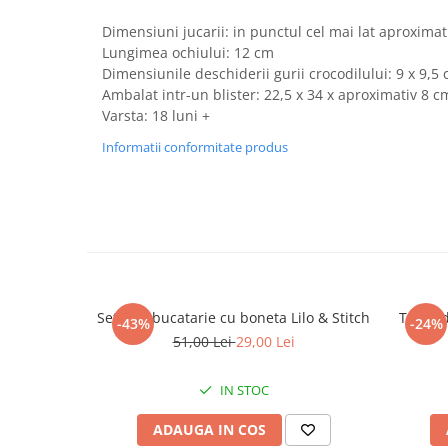
Captain america
Marvel
Dimensiuni jucarii: in punctul cel mai lat aproximat
Bakugan
Monsters Inc.
Lungimea ochiului: 12 cm
Liga Dreptatii
The Elf
Dimensiunile deschiderii gurii crocodilului: 9 x 9,5
Buzz Lightyear
Faro
Ambalat intr-un blister: 22,5 x 34 x aproximativ 8 c
My Little Pony
La casa de papel
Varsta: 18 luni +
Planes
Nasa
Informatii conformitate produs
EplusM
Kids Euroswan
Tom & Jerry
Rainbow High
Transformers
Garfield
Arditex
Ben 10
Top Wings
Petshop
Incaltaminte baieti
Nightmare before Christmas
Set sort bucatarie cu boneta Lilo & Stitch
Trusa d
Alice in Wonderland
-43%
-24%
Ghete si cizme baieti
51,00 Lei
29,00 Lei
EplusM
Pantofi baieti
Nella The Princess Knight
Pantofi sport baieti
IN STOC
Perletti
Papuci si slapi baieti
Arditex
ADAUGA IN COS
Sandale baieti