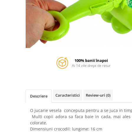
Faro
Shimmer Shine
FC Barcelona
Snoopy
La casa de papel
Sofia Intai
Minnie Mouse Disney
FC Barcelona
Nasa
Red Bull Racing
Super Wings
Monster High
Garfield
Toy Story
Perletti
OEM
100% banii înapoi
Warner
Dory
Ai 14 zile drept de retur
The Grinch
Lady Bug
Gabby's Dollhouse
Powerpuff Girls
Ben 10
VAMPIRINA
Caracteristici
Review-uri
(0)
Descriere
Beyblade
Zhu Zhu Pets
Captain Tsubasa
Super Wings
O jucarie vesela conceputa pentru a se juca in timp
44 Cats
Disney Elena din Avalor
Multi copii adora sa faca baie in cada, mai ales 
Superman
Pusheen
colorate.
Vaiana
Rainbow Castle
Dimensiuni crocodil: lungime: 16 cm