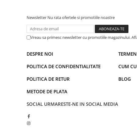
Warner
Cry Babies
Wonder Woman
Newsletter
Nu rata ofertele si promotiile noastre
The Grinch
FLAMINGO
Vreau sa primesc newsletter cu promotiile magazinului. Af
Gorjuss
Incaltaminte fete
DESPRE NOI
TERMENI
Ghete si cizme fete
Pantofi fete
POLITICA DE CONFIDENTIALITATE
CUM C
Pantofi sport fete
POLITICA DE RETUR
BLOG
Papuci si slapi fete
Sandale fete
METODE DE PLATA
SOCIAL
URMARESTE-NE IN SOCIAL MEDIA