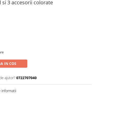
 si 3 accesorii colorate
are
A IN COS
de ajutor?
0722707040
informatii