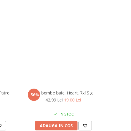
Patrol
Set bombe baie, Heart, 7x15 g
Set 2 walk
-56%
-56%
42,99 Lei
19,00 Lei
IN STOC
ADAUGA IN COS
AD