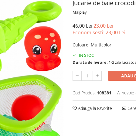
Jucarie de baie crocodil
Malplay
46,00 Lei
23,00 Lei
Economisesti:
23,00
Lei
Culoare
:
Multicolor
IN STOC
Durata de livrare:
1-2 zile lucrato
ADAUG
Cod Produs:
108381
Ai nevoie 
Adauga la Favorite
Cere 