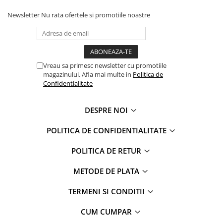
Faro
Shimmer Shine
Newsletter
Nu rata ofertele si promotiile noastre
FC Barcelona
Snoopy
La casa de papel
Sofia Intai
Minnie Mouse Disney
FC Barcelona
Nasa
Red Bull Racing
Vreau sa primesc newsletter cu promotiile
Super Wings
Monster High
magazinului. Afla mai multe in
Politica de
Confidentialitate
Garfield
Toy Story
Perletti
OEM
DESPRE NOI
Warner
Dory
The Grinch
Lady Bug
POLITICA DE CONFIDENTIALITATE
Gabby's Dollhouse
Powerpuff Girls
Ben 10
VAMPIRINA
POLITICA DE RETUR
Beyblade
Zhu Zhu Pets
METODE DE PLATA
Captain Tsubasa
Super Wings
44 Cats
Disney Elena din Avalor
TERMENI SI CONDITII
Superman
Pusheen
CUM CUMPAR
Vaiana
Rainbow Castle