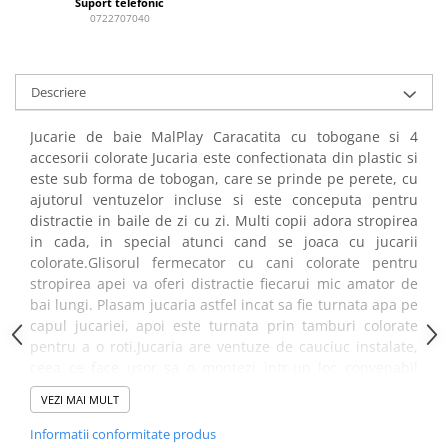
Jurassic World
Peppa Pig
Skateboard
Suport telefonic
0722707040
Batman
Printesele Disney
Casti protectie sport
Minions
Sonic
Manusi sport
Peppa Pig
Barbie
Vehicule
Descriere
Star Wars
Disney
Casute si Locuri de joaca
Real Madrid
Harry Potter
Jucarie de baie MalPlay Caracatita cu tobogane si 4
Corturi si casute copii
R-Walker
Mickey Mouse Disney
accesorii colorate Jucaria este confectionata din plastic si
Sporturi de interior
este sub forma de tobogan, care se prinde pe perete, cu
Pokemon
Baby Shark
ajutorul ventuzelor incluse si este conceputa pentru
Baby Shark
Ladybug
distractie in baile de zi cu zi. Multi copii adora stropirea
Lion King
Minecraft
in cada, in special atunci cand se joaca cu jucarii
Marvel
Trolls
colorate.Glisorul fermecator cu cani colorate pentru
stropirea apei va oferi distractie fiecarui mic amator de
Testoasele Ninja
Pokemon
bai lungi. Plasam jucaria astfel incat sa fie turnata apa pe
Fireman Sam
Pink Panther
capul jucariei, apoi este turnata prin tamburi colorate
PJ Masks
SuperZings
pentru a o roti.Jucaria are ventuze de cauciuc instalate,
Disney
Bing
ceea ce face usor sa o montezi intr-un loc convenabil
pentru copil. O jucarie care stimuleaza imaginatia si
Frozen Disney
Marie Cat
VEZI MAI MULT
dexteritatea, invata asamblarea si potrivirea pieselor si
Lotto
Unicorn
provoaca sa inventeze diferite povesti. Dezvolta
Informatii conformitate produs
Bing
R-Walker