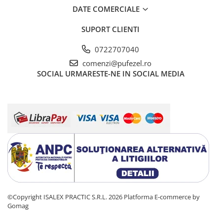
Warner
DATE COMERCIALE
Cry Babies
Wonder Woman
SUPORT CLIENTI
The Grinch
0722707040
FLAMINGO
comenzi@pufezel.ro
Gorjuss
SOCIAL
URMARESTE-NE IN SOCIAL MEDIA
Incaltaminte fete
Ghete si cizme fete
Pantofi fete
Pantofi sport fete
Papuci si slapi fete
Sandale fete
©Copyright ISALEX PRACTIC S.R.L. 2026
Platforma E-commerce by
Gomag