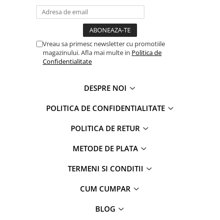
Captain america
Marvel
Bakugan
Monsters Inc.
Liga Dreptatii
The Elf
Buzz Lightyear
Faro
Vreau sa primesc newsletter cu promotiile
magazinului. Afla mai multe in
Politica de
My Little Pony
La casa de papel
Confidentialitate
Planes
Nasa
EplusM
Kids Euroswan
DESPRE NOI
Tom & Jerry
Rainbow High
Transformers
Garfield
POLITICA DE CONFIDENTIALITATE
Arditex
Ben 10
POLITICA DE RETUR
Top Wings
Petshop
Incaltaminte baieti
Nightmare before Christmas
METODE DE PLATA
Alice in Wonderland
Ghete si cizme baieti
TERMENI SI CONDITII
EplusM
Pantofi baieti
Nella The Princess Knight
Pantofi sport baieti
CUM CUMPAR
Perletti
Papuci si slapi baieti
BLOG
Arditex
Sandale baieti