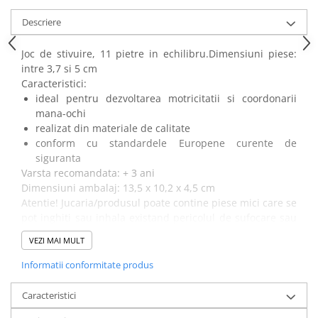
Power Players
Shimmer and Shine
Descriere
SuperZings
Vaiana
Dragon Ball
Looney Tunes
Joc de stivuire, 11 pietre in echilibru.Dimensiuni piese:
intre 3,7 si 5 cm
Super Mario
LOL SURPRISE
Caracteristici:
Hot Wheels
L.O.L Surprise!
ideal pentru dezvoltarea motricitatii si coordonarii
Looney Tunes
Dora the Explorer
mana-ochi
Nightmare before Christmas
Minions
realizat din materiale de calitate
conform cu standardele Europene curente de
Snoopy
Jurassic World
siguranta
SpongeBob
PJ Masks
Varsta recomandata: + 3 ani
Toy Story
Doc McStuffins
Dimensiuni ambalaj: 13,5 x 10,2 x 4,5 cm
Red Bull Racing
Soy Luna
Atentie! Jucaria/produsul poate contine piese mici care se
pot inghiti sau inhala existand pericolul de sufocare sau
Jurassic Park
Na! Na! Na! Surprise
nu este potrivita copiilor mai mici de 2 ani. Nu lasati
Ricky Zoom
Wednesday
VEZI MAI MULT
ambalajele jucariilor/produselor la indemana copiilor.
Monsters Inc.
by TGA
Indepartati orice ambalaj al jucariei/produsului inainte
Informatii conformitate produs
OEM
Lion King
de a da jucaria/produsul copilului. Va rugam sa
The Elf
My Little Pony
supravegheati copilul in timp ce se joaca/foloseste acest
Caracteristici
produs.
Wednesday
Poopsie