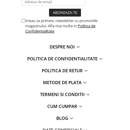
Captain america
Marvel
Bakugan
Monsters Inc.
Liga Dreptatii
The Elf
Vreau sa primesc newsletter cu promotiile
Buzz Lightyear
Faro
magazinului. Afla mai multe in
Politica de
Confidentialitate
My Little Pony
La casa de papel
Planes
Nasa
DESPRE NOI
EplusM
Kids Euroswan
Tom & Jerry
Rainbow High
POLITICA DE CONFIDENTIALITATE
Transformers
Garfield
POLITICA DE RETUR
Arditex
Ben 10
Top Wings
Petshop
METODE DE PLATA
Incaltaminte baieti
Nightmare before Christmas
Alice in Wonderland
TERMENI SI CONDITII
Ghete si cizme baieti
EplusM
Pantofi baieti
CUM CUMPAR
Nella The Princess Knight
Pantofi sport baieti
Perletti
Papuci si slapi baieti
BLOG
Arditex
Sandale baieti