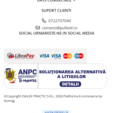
DATE COMERCIALE
Warner
Cry Babies
SUPORT CLIENTI
Wonder Woman
The Grinch
0722707040
FLAMINGO
comenzi@pufezel.ro
SOCIAL
URMARESTE-NE IN SOCIAL MEDIA
Gorjuss
Incaltaminte fete
Ghete si cizme fete
Pantofi fete
Pantofi sport fete
Papuci si slapi fete
Sandale fete
©Copyright ISALEX PRACTIC S.R.L. 2026
Platforma E-commerce by
Gomag