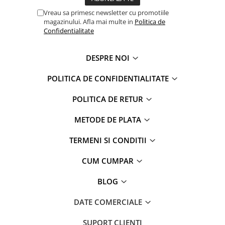
Captain america
Marvel
Vreau sa primesc newsletter cu promotiile
Bakugan
Monsters Inc.
magazinului. Afla mai multe in
Politica de
Liga Dreptatii
The Elf
Confidentialitate
Buzz Lightyear
Faro
My Little Pony
La casa de papel
DESPRE NOI
Planes
Nasa
POLITICA DE CONFIDENTIALITATE
EplusM
Kids Euroswan
Tom & Jerry
Rainbow High
POLITICA DE RETUR
Transformers
Garfield
METODE DE PLATA
Arditex
Ben 10
Top Wings
Petshop
TERMENI SI CONDITII
Incaltaminte baieti
Nightmare before Christmas
CUM CUMPAR
Alice in Wonderland
Ghete si cizme baieti
EplusM
Pantofi baieti
BLOG
Nella The Princess Knight
Pantofi sport baieti
Perletti
DATE COMERCIALE
Papuci si slapi baieti
Arditex
Sandale baieti
SUPORT CLIENTI