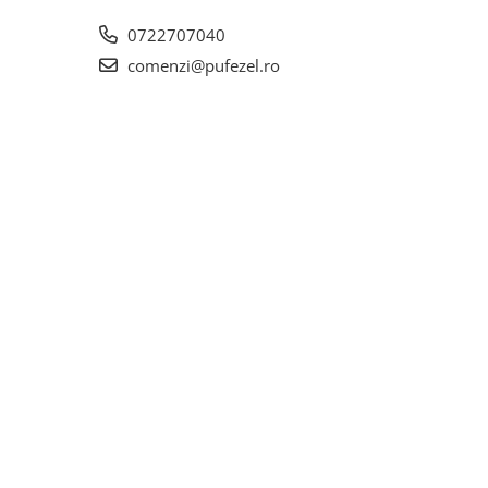
0722707040
comenzi@pufezel.ro