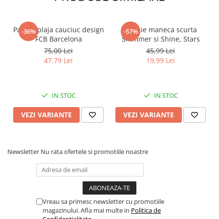
Faro
Shimmer Shine
FC Barcelona
Snoopy
Papuci plaja cauciuc design
Rochie maneca scurta
-36%
-57%
La casa de papel
Sofia Intai
FCB Barcelona
Shimmer si Shine, Stars
Minnie Mouse Disney
FC Barcelona
75,00 Lei
45,99 Lei
Nasa
Red Bull Racing
47,79 Lei
19,99 Lei
Super Wings
Monster High
Garfield
Toy Story
IN STOC
IN STOC
Perletti
OEM
Warner
Dory
VEZI VARIANTE
VEZI VARIANTE
The Grinch
Lady Bug
Gabby's Dollhouse
Powerpuff Girls
Ben 10
VAMPIRINA
Newsletter
Nu rata ofertele si promotiile noastre
Beyblade
Zhu Zhu Pets
Captain Tsubasa
Super Wings
44 Cats
Disney Elena din Avalor
Superman
Pusheen
Vreau sa primesc newsletter cu promotiile
magazinului. Afla mai multe in
Politica de
Vaiana
Rainbow Castle