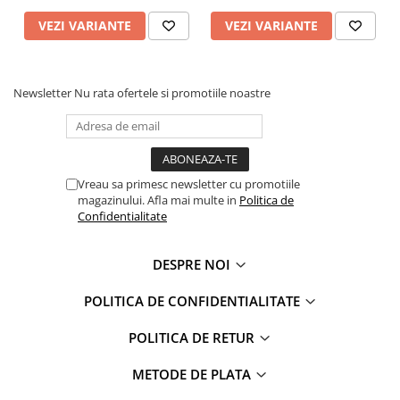
Captain america
Marvel
VEZI VARIANTE
VEZI VARIANTE
Bakugan
Monsters Inc.
Liga Dreptatii
The Elf
Buzz Lightyear
Faro
Newsletter
Nu rata ofertele si promotiile noastre
My Little Pony
La casa de papel
Planes
Nasa
EplusM
Kids Euroswan
Tom & Jerry
Rainbow High
Vreau sa primesc newsletter cu promotiile
Transformers
Garfield
magazinului. Afla mai multe in
Politica de
Confidentialitate
Arditex
Ben 10
Top Wings
Petshop
Incaltaminte baieti
Nightmare before Christmas
DESPRE NOI
Alice in Wonderland
Ghete si cizme baieti
POLITICA DE CONFIDENTIALITATE
EplusM
Pantofi baieti
Nella The Princess Knight
POLITICA DE RETUR
Pantofi sport baieti
Perletti
Papuci si slapi baieti
METODE DE PLATA
Arditex
Sandale baieti