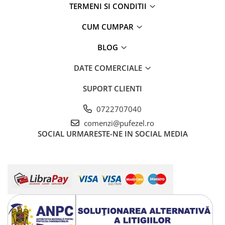
Warner
TERMENI SI CONDITII
Cry Babies
CUM CUMPAR
Wonder Woman
The Grinch
BLOG
FLAMINGO
Gorjuss
DATE COMERCIALE
Incaltaminte fete
SUPORT CLIENTI
Ghete si cizme fete
Pantofi fete
0722707040
Pantofi sport fete
comenzi@pufezel.ro
SOCIAL
URMARESTE-NE IN SOCIAL MEDIA
Papuci si slapi fete
Sandale fete