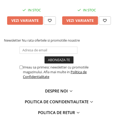
Faro
Shimmer Shine
IN STOC
IN STOC
FC Barcelona
Snoopy
La casa de papel
Sofia Intai
VEZI VARIANTE
VEZI VARIANTE
Minnie Mouse Disney
FC Barcelona
Nasa
Red Bull Racing
Super Wings
Monster High
Newsletter
Nu rata ofertele si promotiile noastre
Garfield
Toy Story
Perletti
OEM
Warner
Dory
The Grinch
Lady Bug
Vreau sa primesc newsletter cu promotiile
magazinului. Afla mai multe in
Politica de
Gabby's Dollhouse
Powerpuff Girls
Confidentialitate
Ben 10
VAMPIRINA
Beyblade
Zhu Zhu Pets
DESPRE NOI
Captain Tsubasa
Super Wings
44 Cats
Disney Elena din Avalor
POLITICA DE CONFIDENTIALITATE
Superman
Pusheen
POLITICA DE RETUR
Vaiana
Rainbow Castle