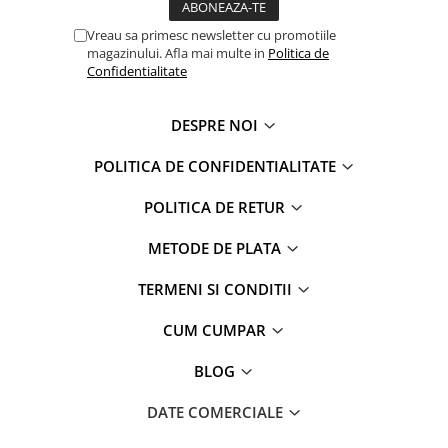
Captain america
Marvel
Bakugan
Monsters Inc.
Vreau sa primesc newsletter cu promotiile
magazinului. Afla mai multe in
Politica de
Liga Dreptatii
The Elf
Confidentialitate
Buzz Lightyear
Faro
My Little Pony
La casa de papel
DESPRE NOI
Planes
Nasa
EplusM
Kids Euroswan
POLITICA DE CONFIDENTIALITATE
Tom & Jerry
Rainbow High
POLITICA DE RETUR
Transformers
Garfield
Arditex
Ben 10
METODE DE PLATA
Top Wings
Petshop
TERMENI SI CONDITII
Incaltaminte baieti
Nightmare before Christmas
Alice in Wonderland
Ghete si cizme baieti
CUM CUMPAR
EplusM
Pantofi baieti
BLOG
Nella The Princess Knight
Pantofi sport baieti
Perletti
Papuci si slapi baieti
DATE COMERCIALE
Arditex
Sandale baieti