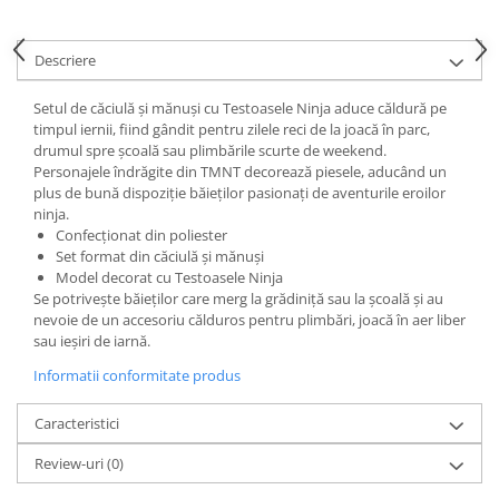
Power Players
Shimmer and Shine
SuperZings
Vaiana
Descriere
Dragon Ball
Looney Tunes
Setul de căciulă și mănuși cu Testoasele Ninja aduce căldură pe
Super Mario
LOL SURPRISE
timpul iernii, fiind gândit pentru zilele reci de la joacă în parc,
Hot Wheels
L.O.L Surprise!
drumul spre școală sau plimbările scurte de weekend.
Looney Tunes
Dora the Explorer
Personajele îndrăgite din TMNT decorează piesele, aducând un
plus de bună dispoziție băieților pasionați de aventurile eroilor
Nightmare before Christmas
Minions
ninja.
Snoopy
Jurassic World
Confecționat din poliester
SpongeBob
PJ Masks
Set format din căciulă și mănuși
Model decorat cu Testoasele Ninja
Toy Story
Doc McStuffins
Se potrivește băieților care merg la grădiniță sau la școală și au
Red Bull Racing
Soy Luna
nevoie de un accesoriu călduros pentru plimbări, joacă în aer liber
sau ieșiri de iarnă.
Jurassic Park
Na! Na! Na! Surprise
Ricky Zoom
Wednesday
Informatii conformitate produs
Monsters Inc.
by TGA
Caracteristici
OEM
Lion King
The Elf
My Little Pony
Review-uri
(0)
Wednesday
Poopsie