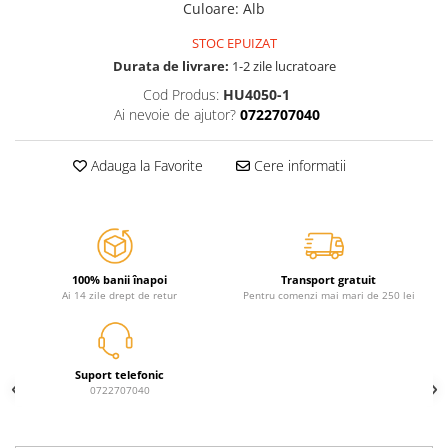
Jurassic World
Peppa Pig
Skateboard
Culoare
: Alb
Batman
Printesele Disney
Casti protectie sport
STOC EPUIZAT
Minions
Sonic
Manusi sport
Durata de livrare:
1-2 zile lucratoare
Peppa Pig
Barbie
Vehicule
Cod Produs:
HU4050-1
Star Wars
Disney
Casute si Locuri de joaca
Ai nevoie de ajutor?
0722707040
Real Madrid
Harry Potter
Corturi si casute copii
R-Walker
Mickey Mouse Disney
Adauga la Favorite
Cere informatii
Sporturi de interior
Pokemon
Baby Shark
Baby Shark
Ladybug
Lion King
Minecraft
Marvel
Trolls
100% banii înapoi
Transport gratuit
Testoasele Ninja
Pokemon
Ai 14 zile drept de retur
Pentru comenzi mai mari de 250 lei
Fireman Sam
Pink Panther
PJ Masks
SuperZings
Disney
Bing
Suport telefonic
Frozen Disney
Marie Cat
0722707040
Lotto
Unicorn
Bing
R-Walker