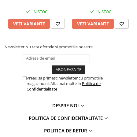
Faro
Shimmer Shine
IN STOC
IN STOC
FC Barcelona
Snoopy
La casa de papel
Sofia Intai
VEZI VARIANTE
VEZI VARIANTE
Minnie Mouse Disney
FC Barcelona
Nasa
Red Bull Racing
Super Wings
Monster High
Newsletter
Nu rata ofertele si promotiile noastre
Garfield
Toy Story
Perletti
OEM
Warner
Dory
The Grinch
Lady Bug
Vreau sa primesc newsletter cu promotiile
magazinului. Afla mai multe in
Politica de
Gabby's Dollhouse
Powerpuff Girls
Confidentialitate
Ben 10
VAMPIRINA
Beyblade
Zhu Zhu Pets
DESPRE NOI
Captain Tsubasa
Super Wings
44 Cats
Disney Elena din Avalor
POLITICA DE CONFIDENTIALITATE
Superman
Pusheen
POLITICA DE RETUR
Vaiana
Rainbow Castle