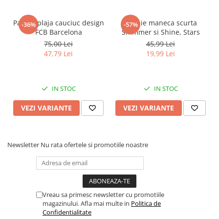
Faro
Shimmer Shine
FC Barcelona
Snoopy
Papuci plaja cauciuc design
Rochie maneca scurta
-36%
-57%
FCB Barcelona
Shimmer si Shine, Stars
La casa de papel
Sofia Intai
75,00 Lei
45,99 Lei
Minnie Mouse Disney
FC Barcelona
47,79 Lei
19,99 Lei
Nasa
Red Bull Racing
Super Wings
Monster High
Garfield
Toy Story
IN STOC
IN STOC
Perletti
OEM
VEZI VARIANTE
VEZI VARIANTE
Warner
Dory
The Grinch
Lady Bug
Gabby's Dollhouse
Powerpuff Girls
Newsletter
Nu rata ofertele si promotiile noastre
Ben 10
VAMPIRINA
Beyblade
Zhu Zhu Pets
Captain Tsubasa
Super Wings
44 Cats
Disney Elena din Avalor
Vreau sa primesc newsletter cu promotiile
Superman
Pusheen
magazinului. Afla mai multe in
Politica de
Vaiana
Rainbow Castle
Confidentialitate