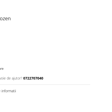
rozen
are
voie de ajutor?
0722707040
informatii