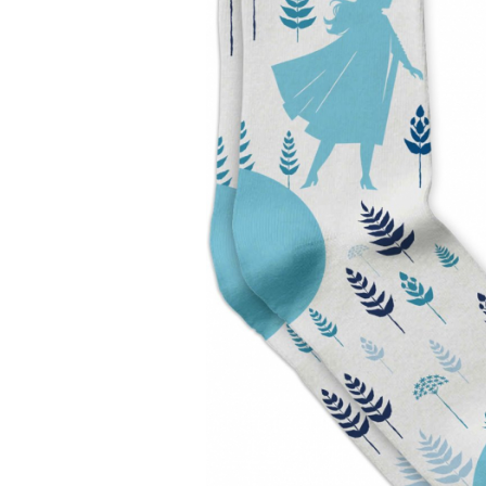
Warner
Cry Babies
Wonder Woman
The Grinch
FLAMINGO
Gorjuss
Incaltaminte fete
Ghete si cizme fete
Pantofi fete
Pantofi sport fete
Papuci si slapi fete
Sandale fete