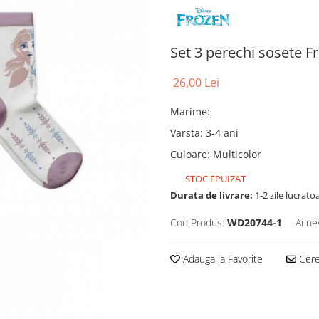
Set 3 perechi sosete F
26,00 Lei
Marime
:
Varsta
:
3-4 ani
Culoare
:
Multicolor
STOC EPUIZAT
Durata de livrare:
1-2 zile lucrato
Cod Produs:
WD20744-1
Ai ne
Adauga la Favorite
Cere 