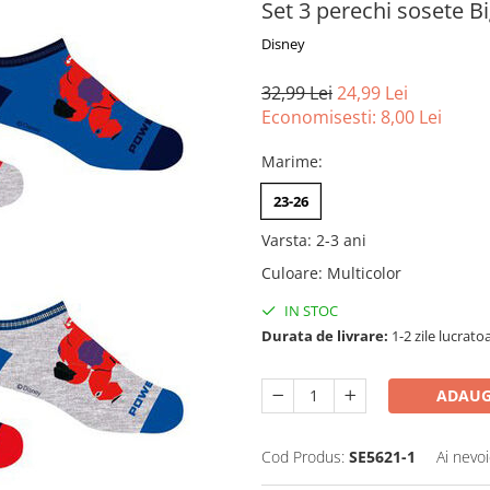
Set 3 perechi sosete B
Disney
32,99 Lei
24,99 Lei
Economisesti:
8,00
Lei
Marime
:
23-26
Varsta
:
2-3 ani
Culoare
:
Multicolor
IN STOC
Durata de livrare:
1-2 zile lucrato
ADAUG
Cod Produs:
SE5621-1
Ai nevoi