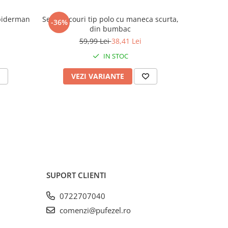
Spiderman
Set 2 tricouri tip polo cu maneca scurta,
Papuci
-36%
-35%
din bumbac
59,99 Lei
38,41 Lei
IN STOC
VEZI VARIANTE
V
SUPORT CLIENTI
0722707040
comenzi@pufezel.ro