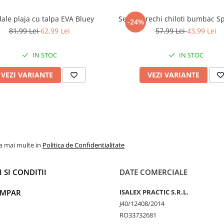
ale plaja cu talpa EVA Bluey
Set 5 perechi chiloti bumbac 
-24%
81,99 Lei
62,99 Lei
57,99 Lei
43,99 Lei
IN STOC
IN STOC
VEZI VARIANTE
VEZI VARIANTE
la mai multe in
Politica de Confidentialitate
 SI CONDITII
DATE COMERCIALE
UMPAR
ISALEX PRACTIC S.R.L.
J40/12408/2014
RO33732681