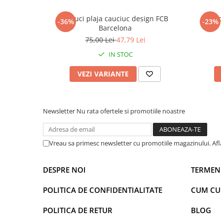
Power Players
Shimmer and Shine
Papuci plaja cauciuc design FCB
Sand
-36%
-23%
SuperZings
Vaiana
Barcelona
Dragon Ball
Looney Tunes
75,00 Lei
47,79 Lei
Super Mario
LOL SURPRISE
IN STOC
Hot Wheels
L.O.L Surprise!
VEZI VARIANTE
Looney Tunes
Dora the Explorer
Nightmare before Christmas
Minions
Snoopy
Jurassic World
Newsletter
Nu rata ofertele si promotiile noastre
SpongeBob
PJ Masks
Toy Story
Doc McStuffins
Red Bull Racing
Soy Luna
Vreau sa primesc newsletter cu promotiile magazinului. Af
Jurassic Park
Na! Na! Na! Surprise
Ricky Zoom
Wednesday
DESPRE NOI
TERMENI
Monsters Inc.
by TGA
POLITICA DE CONFIDENTIALITATE
CUM C
OEM
Lion King
The Elf
My Little Pony
POLITICA DE RETUR
BLOG
Wednesday
Poopsie