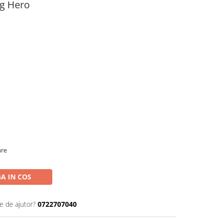
ig Hero
are
A IN COS
e de ajutor?
0722707040