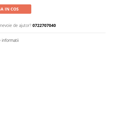
A IN COS
 nevoie de ajutor?
0722707040
informatii