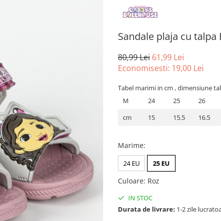
Sandale plaja cu talp
80,99 Lei
61,99 Lei
Economisesti:
19,00
Lei
Tabel marimi in cm , dimensiune tal
M
24
25
26
cm
15
15.5
16.5
Marime
:
24 EU
25 EU
Culoare
:
Roz
IN STOC
Durata de livrare:
1-2 zile lucrato