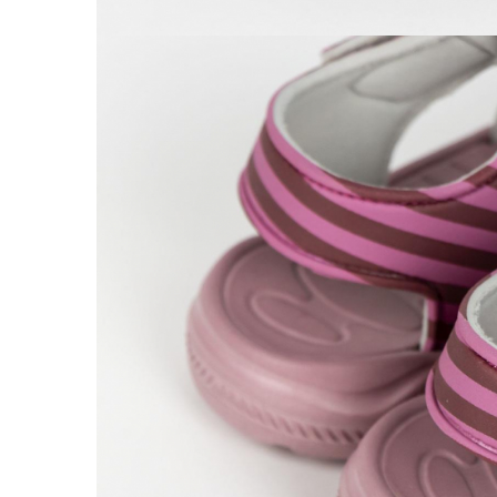
Warner
Cry Babies
Wonder Woman
The Grinch
FLAMINGO
Gorjuss
Incaltaminte fete
Ghete si cizme fete
Pantofi fete
Pantofi sport fete
Papuci si slapi fete
Sandale fete