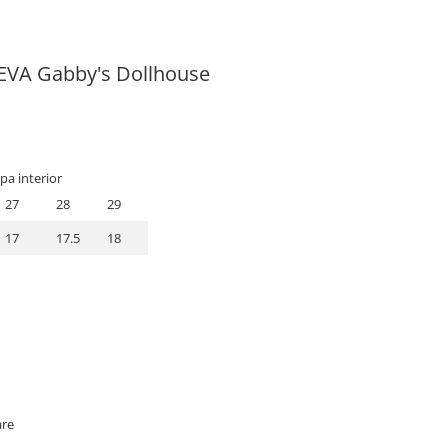
a EVA Gabby's Dollhouse
pa interior
27
28
29
17
17.5
18
are