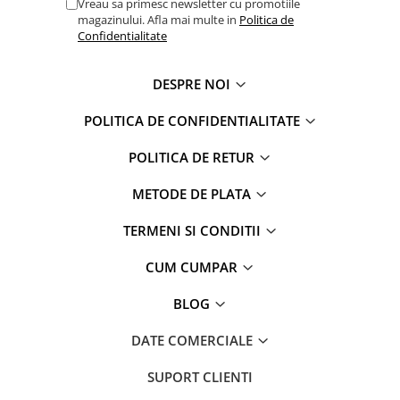
Vreau sa primesc newsletter cu promotiile
Captain america
Marvel
magazinului. Afla mai multe in
Politica de
Bakugan
Monsters Inc.
Confidentialitate
Liga Dreptatii
The Elf
Buzz Lightyear
Faro
DESPRE NOI
My Little Pony
La casa de papel
POLITICA DE CONFIDENTIALITATE
Planes
Nasa
EplusM
Kids Euroswan
POLITICA DE RETUR
Tom & Jerry
Rainbow High
METODE DE PLATA
Transformers
Garfield
Arditex
Ben 10
TERMENI SI CONDITII
Top Wings
Petshop
Incaltaminte baieti
Nightmare before Christmas
CUM CUMPAR
Alice in Wonderland
Ghete si cizme baieti
BLOG
EplusM
Pantofi baieti
Nella The Princess Knight
Pantofi sport baieti
DATE COMERCIALE
Perletti
Papuci si slapi baieti
SUPORT CLIENTI
Arditex
Sandale baieti