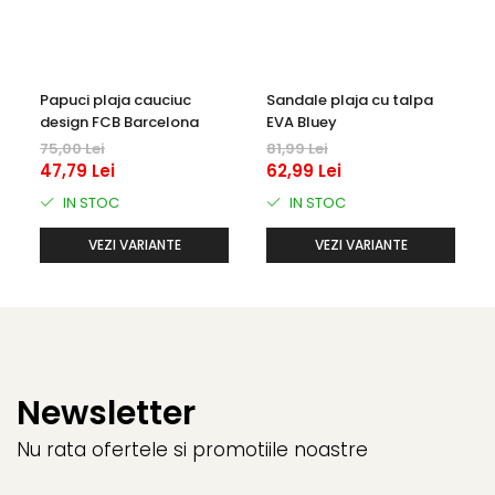
Warner
Cry Babies
Wonder Woman
The Grinch
Papuci plaja cauciuc
Sandale plaja cu talpa
FLAMINGO
design FCB Barcelona
EVA Bluey
Gorjuss
75,00 Lei
81,99 Lei
47,79 Lei
62,99 Lei
Incaltaminte fete
IN STOC
IN STOC
Ghete si cizme fete
Pantofi fete
VEZI VARIANTE
VEZI VARIANTE
Pantofi sport fete
Papuci si slapi fete
Sandale fete
Newsletter
Nu rata ofertele si promotiile noastre