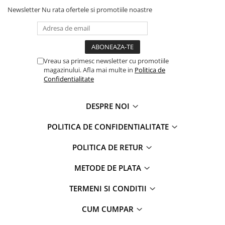
Faro
Shimmer Shine
Newsletter
Nu rata ofertele si promotiile noastre
FC Barcelona
Snoopy
La casa de papel
Sofia Intai
Minnie Mouse Disney
FC Barcelona
Nasa
Red Bull Racing
Vreau sa primesc newsletter cu promotiile
magazinului. Afla mai multe in
Politica de
Super Wings
Monster High
Confidentialitate
Garfield
Toy Story
Perletti
OEM
DESPRE NOI
Warner
Dory
The Grinch
Lady Bug
POLITICA DE CONFIDENTIALITATE
Gabby's Dollhouse
Powerpuff Girls
POLITICA DE RETUR
Ben 10
VAMPIRINA
Beyblade
Zhu Zhu Pets
METODE DE PLATA
Captain Tsubasa
Super Wings
TERMENI SI CONDITII
44 Cats
Disney Elena din Avalor
Superman
Pusheen
CUM CUMPAR
Vaiana
Rainbow Castle