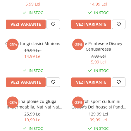
5,99 Lei
14,99 Lei
IN STOC
IN STOC
VEZI VARIANTE
VEZI VARIANTE
Colanti lungi clasici Minions
Sosete Printesele Disney
-25%
-25%
Cenusareasa
19,99 Lei
7,99 Lei
14,99 Lei
5,99 Lei
IN STOC
IN STOC
VEZI VARIANTE
VEZI VARIANTE
Pelerina ploaie cu gluga
Pantofi sport cu lumini
-23%
-23%
impermeabila, Na! Na! Na!
Gabby's Dollhouse si Pandy
Surprise
Paws
25,99 Lei
129,99 Lei
19,99 Lei
99,99 Lei
IN STOC
IN STOC