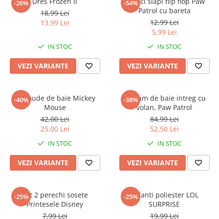
Dres Frozen II
Papuci slapi flip flop Paw
-26%
-54%
Patrol cu bareta
18,99 Lei
12,99 Lei
13,99 Lei
5,99 Lei
IN STOC
IN STOC
VEZI VARIANTE
VEZI VARIANTE
Bermude de baie Mickey
Costum de baie intreg cu
-40%
-38%
Mouse
volan, Paw Patrol
42,00 Lei
84,99 Lei
25,00 Lei
52,50 Lei
IN STOC
IN STOC
VEZI VARIANTE
VEZI VARIANTE
Set 2 perechi sosete
Colanti poliester LOL
-25%
-25%
Printesele Disney
SURPRISE
7,99 Lei
19,99 Lei