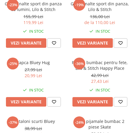
Captain america
Marvel
Ghete inalte sport din panza
Ghete inalte sport din panza,
-23%
-19%
cu lumini, Lilo & Stitch
Lilo & Stitch
Bakugan
Monsters Inc.
155,99 Lei
136,00 Lei
Liga Dreptatii
The Elf
119,99 Lei
de la 110,00 Lei
Buzz Lightyear
Faro
IN STOC
IN STOC
My Little Pony
La casa de papel
Planes
Nasa
VEZI VARIANTE
VEZI VARIANTE
EplusM
Kids Euroswan
Tom & Jerry
Rainbow High
Sapca Bluey Hug
Rochie bumbac pentru fete,
-25%
-36%
Transformers
Garfield
Lilo & Stitch Happy Place
27,99 Lei
Arditex
Ben 10
42,99 Lei
20,99 Lei
Top Wings
Petshop
27,43 Lei
Incaltaminte baieti
Nightmare before Christmas
IN STOC
IN STOC
Alice in Wonderland
Ghete si cizme baieti
VEZI VARIANTE
VEZI VARIANTE
EplusM
Pantofi baieti
Nella The Princess Knight
Pantofi sport baieti
Perletti
Papuci si slapi baieti
Pantaloni scurti Bluey
Set 2 pijamale bumbac 2
-37%
-24%
Arditex
piese Skate
Sandale baieti
38,99 Lei