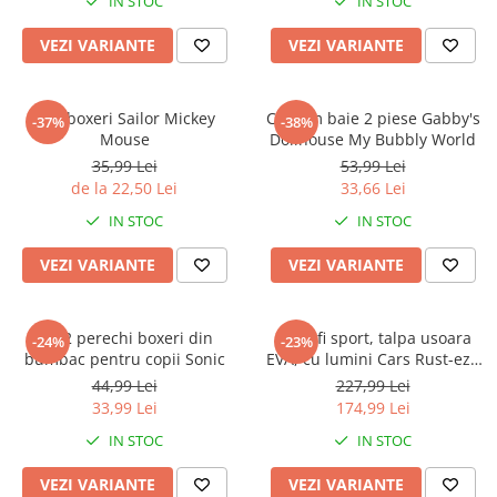
IN STOC
IN STOC
VEZI VARIANTE
VEZI VARIANTE
Slip boxeri Sailor Mickey
Costum baie 2 piese Gabby's
-37%
-38%
Mouse
Dollhouse My Bubbly World
35,99 Lei
53,99 Lei
de la 22,50 Lei
33,66 Lei
IN STOC
IN STOC
VEZI VARIANTE
VEZI VARIANTE
Set 2 perechi boxeri din
Pantofi sport, talpa usoara
-24%
-23%
bumbac pentru copii Sonic
EVA, cu lumini Cars Rust-eze
95
44,99 Lei
227,99 Lei
33,99 Lei
174,99 Lei
IN STOC
IN STOC
VEZI VARIANTE
VEZI VARIANTE