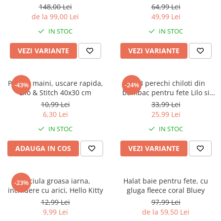
Jurassic World
Peppa Pig
Skateboard
148,00 Lei
64,99 Lei
Batman
Printesele Disney
Casti protectie sport
de la 99,00 Lei
49,99 Lei
Minions
Sonic
Manusi sport
IN STOC
IN STOC
Peppa Pig
Barbie
Vehicule
VEZI VARIANTE
VEZI VARIANTE
Star Wars
Disney
Casute si Locuri de joaca
Real Madrid
Harry Potter
Corturi si casute copii
R-Walker
Mickey Mouse Disney
Prosop maini, uscare rapida,
Set 3 perechi chiloti din
Sporturi de interior
-43%
-24%
Pokemon
Baby Shark
Lilo & Stitch 40x30 cm
bumbac pentru fete Lilo si
Stitch
Baby Shark
Ladybug
10,99 Lei
33,99 Lei
6,30 Lei
25,99 Lei
Lion King
Minecraft
Marvel
Trolls
IN STOC
IN STOC
Testoasele Ninja
Pokemon
ADAUGA IN COS
VEZI VARIANTE
Fireman Sam
Pink Panther
PJ Masks
SuperZings
Disney
Bing
Caciula groasa iarna,
Halat baie pentru fete, cu
-23%
inchidere cu arici, Hello Kitty
gluga fleece coral Bluey
Frozen Disney
Marie Cat
12,99 Lei
97,99 Lei
Lotto
Unicorn
9,99 Lei
de la 59,50 Lei
Bing
R-Walker