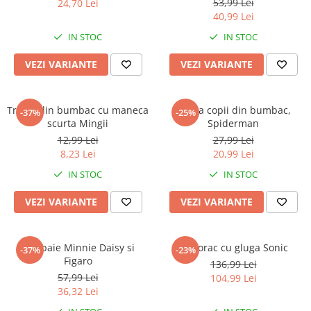
Warner
53,99 Lei
24,70 Lei
40,99 Lei
Cry Babies
IN STOC
IN STOC
Wonder Woman
The Grinch
VEZI VARIANTE
VEZI VARIANTE
FLAMINGO
Gorjuss
Tricou din bumbac cu maneca
Sapca copii din bumbac,
Incaltaminte fete
-37%
-25%
scurta Mingii
Spiderman
Ghete si cizme fete
12,99 Lei
27,99 Lei
Pantofi fete
8,23 Lei
20,99 Lei
Pantofi sport fete
IN STOC
IN STOC
Papuci si slapi fete
VEZI VARIANTE
VEZI VARIANTE
Sandale fete
Slip baie Minnie Daisy si
Hanorac cu gluga Sonic
-37%
-23%
Figaro
136,99 Lei
57,99 Lei
104,99 Lei
36,32 Lei