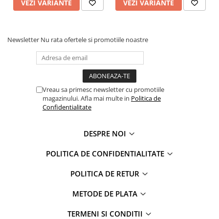
VEZI VARIANTE
VEZI VARIANTE
Faro
Shimmer Shine
FC Barcelona
Snoopy
La casa de papel
Sofia Intai
Newsletter
Nu rata ofertele si promotiile noastre
Minnie Mouse Disney
FC Barcelona
Nasa
Red Bull Racing
Super Wings
Monster High
Garfield
Toy Story
Vreau sa primesc newsletter cu promotiile
Perletti
OEM
magazinului. Afla mai multe in
Politica de
Confidentialitate
Warner
Dory
The Grinch
Lady Bug
DESPRE NOI
Gabby's Dollhouse
Powerpuff Girls
Ben 10
VAMPIRINA
POLITICA DE CONFIDENTIALITATE
Beyblade
Zhu Zhu Pets
Captain Tsubasa
Super Wings
POLITICA DE RETUR
44 Cats
Disney Elena din Avalor
METODE DE PLATA
Superman
Pusheen
Vaiana
Rainbow Castle
TERMENI SI CONDITII