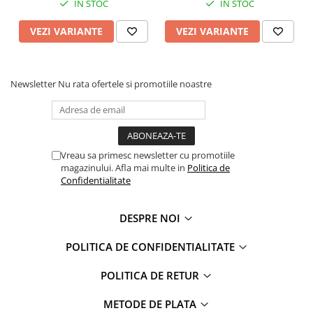
IN STOC
IN STOC
Faro
Shimmer Shine
FC Barcelona
Snoopy
VEZI VARIANTE
VEZI VARIANTE
La casa de papel
Sofia Intai
Minnie Mouse Disney
FC Barcelona
Nasa
Red Bull Racing
Newsletter
Nu rata ofertele si promotiile noastre
Super Wings
Monster High
Garfield
Toy Story
Perletti
OEM
Vreau sa primesc newsletter cu promotiile
Warner
Dory
magazinului. Afla mai multe in
Politica de
The Grinch
Lady Bug
Confidentialitate
Gabby's Dollhouse
Powerpuff Girls
Ben 10
VAMPIRINA
DESPRE NOI
Beyblade
Zhu Zhu Pets
POLITICA DE CONFIDENTIALITATE
Captain Tsubasa
Super Wings
44 Cats
Disney Elena din Avalor
POLITICA DE RETUR
Superman
Pusheen
Vaiana
Rainbow Castle
METODE DE PLATA