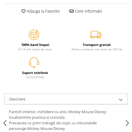
Jurassic World
Peppa Pig
Skateboard
Batman
Printesele Disney
Casti protectie sport
Adauga la Favorite
Cere informatii
Minions
Sonic
Manusi sport
Peppa Pig
Barbie
Vehicule
Star Wars
Disney
Casute si Locuri de joaca
Real Madrid
Harry Potter
Corturi si casute copii
100% banii înapoi
Transport gratuit
R-Walker
Mickey Mouse Disney
Ai 14 zile drept de retur
Pentru comenzi mai mari de 250 lei
Sporturi de interior
Pokemon
Baby Shark
Baby Shark
Ladybug
Lion King
Minecraft
Suport telefonic
Marvel
Trolls
0722707040
Testoasele Ninja
Pokemon
Fireman Sam
Pink Panther
Descriere
PJ Masks
SuperZings
Disney
Bing
Pantofi interior, inchidere cu arici, Mickey Mouse Disney
Frozen Disney
Marie Cat
Incaltaminte practica si comoda.
Lotto
Unicorn
Prevazute cu print indragit de copii, cu minunatele
personaje Mickey Mouse Disney
Bing
R-Walker