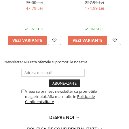
eze 95
75,00 Lei
227,99 Lei
Faro
Shimmer Shine
47,79 Lei
174,99 Lei
FC Barcelona
Snoopy
La casa de papel
Sofia Intai
Minnie Mouse Disney
FC Barcelona
IN STOC
IN STOC
Nasa
Red Bull Racing
VEZI VARIANTE
VEZI VARIANTE
Super Wings
Monster High
Garfield
Toy Story
Perletti
OEM
Newsletter
Nu rata ofertele si promotiile noastre
Warner
Dory
The Grinch
Lady Bug
Gabby's Dollhouse
Powerpuff Girls
Ben 10
VAMPIRINA
Vreau sa primesc newsletter cu promotiile
Beyblade
Zhu Zhu Pets
magazinului. Afla mai multe in
Politica de
Captain Tsubasa
Super Wings
Confidentialitate
44 Cats
Disney Elena din Avalor
Superman
Pusheen
DESPRE NOI
Vaiana
Rainbow Castle