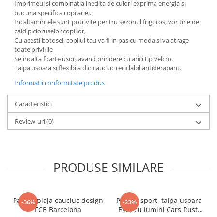
Imprimeul si combinatia inedita de culori exprima energia si
Power Players
Shimmer and Shine
bucuria specifica copilariei.
Incaltamintele sunt potrivite pentru sezonul friguros, vor tine de
SuperZings
Vaiana
cald picioruselor copiilor,
Dragon Ball
Looney Tunes
Cu acesti botosei, copilul tau va fi in pas cu moda si va atrage
Super Mario
LOL SURPRISE
toate privirile
Se incalta foarte usor, avand prindere cu arici tip velcro.
Hot Wheels
L.O.L Surprise!
Talpa usoara si flexibila din cauciuc reciclabil antiderapant.
Looney Tunes
Dora the Explorer
Informatii conformitate produs
Nightmare before Christmas
Minions
Snoopy
Jurassic World
Caracteristici
SpongeBob
PJ Masks
Review-uri
(0)
Toy Story
Doc McStuffins
Red Bull Racing
Soy Luna
Jurassic Park
Na! Na! Na! Surprise
Ricky Zoom
Wednesday
PRODUSE SIMILARE
Monsters Inc.
by TGA
OEM
Lion King
The Elf
My Little Pony
Papuci plaja cauciuc design
Pantofi sport, talpa usoara
-36%
-23%
FCB Barcelona
EVA, cu lumini Cars Rust-
Wednesday
Poopsie