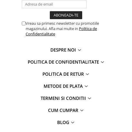
Faro
Shimmer Shine
FC Barcelona
Snoopy
La casa de papel
Sofia Intai
Vreau sa primesc newsletter cu promotiile
Minnie Mouse Disney
FC Barcelona
magazinului. Afla mai multe in
Politica de
Confidentialitate
Nasa
Red Bull Racing
Super Wings
Monster High
DESPRE NOI
Garfield
Toy Story
Perletti
OEM
POLITICA DE CONFIDENTIALITATE
Warner
Dory
The Grinch
Lady Bug
POLITICA DE RETUR
Gabby's Dollhouse
Powerpuff Girls
METODE DE PLATA
Ben 10
VAMPIRINA
Beyblade
Zhu Zhu Pets
TERMENI SI CONDITII
Captain Tsubasa
Super Wings
CUM CUMPAR
44 Cats
Disney Elena din Avalor
Superman
Pusheen
BLOG
Vaiana
Rainbow Castle