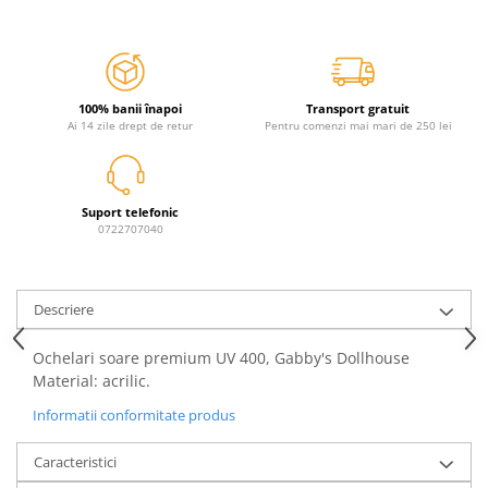
Jurassic World
Peppa Pig
Skateboard
Batman
Printesele Disney
Casti protectie sport
Minions
Sonic
Manusi sport
Peppa Pig
Barbie
Vehicule
100% banii înapoi
Transport gratuit
Star Wars
Disney
Casute si Locuri de joaca
Ai 14 zile drept de retur
Pentru comenzi mai mari de 250 lei
Real Madrid
Harry Potter
Corturi si casute copii
R-Walker
Mickey Mouse Disney
Sporturi de interior
Pokemon
Baby Shark
Suport telefonic
Baby Shark
Ladybug
0722707040
Lion King
Minecraft
Marvel
Trolls
Descriere
Testoasele Ninja
Pokemon
Fireman Sam
Pink Panther
Ochelari soare premium UV 400, Gabby's Dollhouse
PJ Masks
SuperZings
Material: acrilic.
Disney
Bing
Informatii conformitate produs
Frozen Disney
Marie Cat
Lotto
Unicorn
Caracteristici
Bing
R-Walker