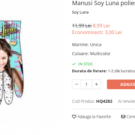
Manusi Soy Luna polies
Soy Luna
11,99 Lei
8,99 Lei
Economisesti:
3,00
Lei
Marime
:
Unica
Culoare
:
Multicolor
IN STOC
Durata de livrare:
1-2 zile lucrato
ADAUG
Cod Produs:
HQ4282
Ai nevoie
Adauga la Favorite
Cere 