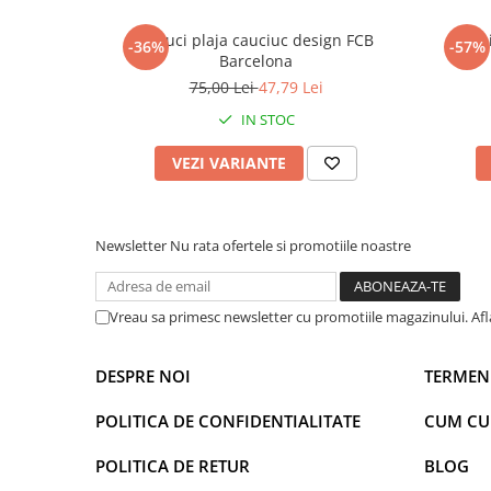
Power Players
Shimmer and Shine
Papuci plaja cauciuc design FCB
Roch
-36%
-57%
SuperZings
Vaiana
Barcelona
Dragon Ball
Looney Tunes
75,00 Lei
47,79 Lei
Super Mario
LOL SURPRISE
IN STOC
Hot Wheels
L.O.L Surprise!
VEZI VARIANTE
Looney Tunes
Dora the Explorer
Nightmare before Christmas
Minions
Snoopy
Jurassic World
Newsletter
Nu rata ofertele si promotiile noastre
SpongeBob
PJ Masks
Toy Story
Doc McStuffins
Red Bull Racing
Soy Luna
Vreau sa primesc newsletter cu promotiile magazinului. Af
Jurassic Park
Na! Na! Na! Surprise
Ricky Zoom
Wednesday
DESPRE NOI
TERMENI
Monsters Inc.
by TGA
POLITICA DE CONFIDENTIALITATE
CUM C
OEM
Lion King
The Elf
My Little Pony
POLITICA DE RETUR
BLOG
Wednesday
Poopsie