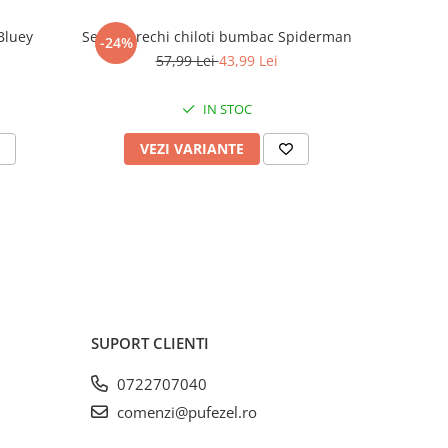
Bluey
Set 5 perechi chiloti bumbac Spiderman
Set 2 trico
-24%
-36%
57,99 Lei
43,99 Lei
IN STOC
VEZI VARIANTE
V
SUPORT CLIENTI
0722707040
comenzi@pufezel.ro