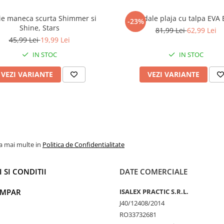
ie maneca scurta Shimmer si
Sandale plaja cu talpa EVA 
-23%
Shine, Stars
81,99 Lei
62,99 Lei
45,99 Lei
19,99 Lei
IN STOC
IN STOC
VEZI VARIANTE
VEZI VARIANTE
la mai multe in
Politica de Confidentialitate
 SI CONDITII
DATE COMERCIALE
UMPAR
ISALEX PRACTIC S.R.L.
J40/12408/2014
RO33732681