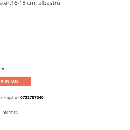
ter,16-18 cm, albastru
are
A IN COS
 de ajutor?
0722707040
informatii