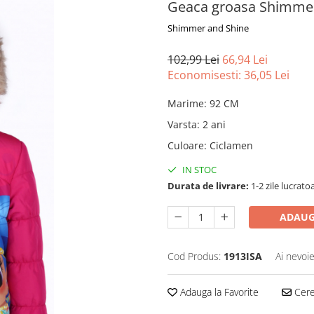
Geaca groasa Shimmer 
Shimmer and Shine
102,99 Lei
66,94 Lei
Economisesti:
36,05
Lei
Marime
:
92 CM
Varsta
:
2 ani
Culoare
:
Ciclamen
IN STOC
Durata de livrare:
1-2 zile lucrato
ADAUG
Cod Produs:
1913ISA
Ai nevoie
Adauga la Favorite
Cere 