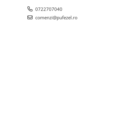
0722707040
comenzi@pufezel.ro