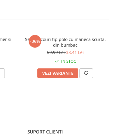
mer si
Set 2 tricouri tip polo cu maneca scurta,
Sandale
-36%
-23%
din bumbac
59,99 Lei
38,41 Lei
IN STOC
VEZI VARIANTE
V
SUPORT CLIENTI