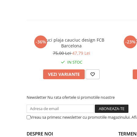
Warner
Cry Babies
Wonder Woman
The Grinch
FLAMINGO
Papuci plaja cauciuc design FCB
Panto
Gorjuss
-36%
-23%
Barcelona
Incaltaminte fete
75,00 Lei
47,79 Lei
Ghete si cizme fete
IN STOC
Pantofi fete
Pantofi sport fete
VEZI VARIANTE
Papuci si slapi fete
Sandale fete
Newsletter
Nu rata ofertele si promotiile noastre
Vreau sa primesc newsletter cu promotiile magazinului. Af
DESPRE NOI
TERMENI