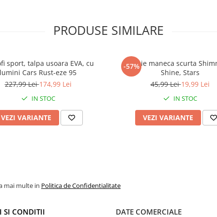
PRODUSE SIMILARE
fi sport, talpa usoara EVA, cu
Rochie maneca scurta Shim
-57%
lumini Cars Rust-eze 95
Shine, Stars
227,99 Lei
174,99 Lei
45,99 Lei
19,99 Lei
IN STOC
IN STOC
VEZI VARIANTE
VEZI VARIANTE
la mai multe in
Politica de Confidentialitate
 SI CONDITII
DATE COMERCIALE