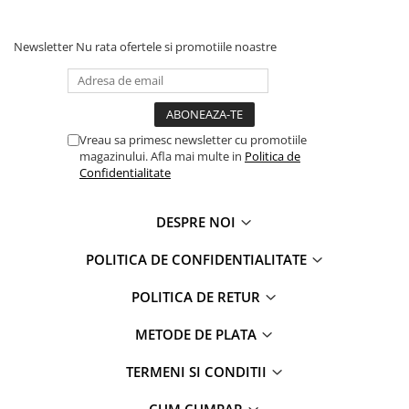
Faro
Shimmer Shine
FC Barcelona
Snoopy
Newsletter
Nu rata ofertele si promotiile noastre
La casa de papel
Sofia Intai
Minnie Mouse Disney
FC Barcelona
Nasa
Red Bull Racing
Super Wings
Monster High
Vreau sa primesc newsletter cu promotiile
Garfield
Toy Story
magazinului. Afla mai multe in
Politica de
Confidentialitate
Perletti
OEM
Warner
Dory
DESPRE NOI
The Grinch
Lady Bug
Gabby's Dollhouse
Powerpuff Girls
POLITICA DE CONFIDENTIALITATE
Ben 10
VAMPIRINA
POLITICA DE RETUR
Beyblade
Zhu Zhu Pets
Captain Tsubasa
Super Wings
METODE DE PLATA
44 Cats
Disney Elena din Avalor
Superman
Pusheen
TERMENI SI CONDITII
Vaiana
Rainbow Castle