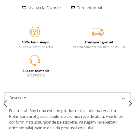
Jurassic World
Peppa Pig
Skateboard
Adauga la Favorite
Cere informatii
Batman
Printesele Disney
Casti protectie sport
Minions
Sonic
Manusi sport
Peppa Pig
Barbie
Vehicule
Star Wars
Disney
Casute si Locuri de joaca
Real Madrid
Harry Potter
100% banii înapoi
Transport gratuit
Corturi si casute copii
R-Walker
Mickey Mouse Disney
Ai 14 zile drept de retur
Pentru comenzi mai mari de 250 lei
Sporturi de interior
Pokemon
Baby Shark
Baby Shark
Ladybug
Lion King
Minecraft
Suport telefonic
0722707040
Marvel
Trolls
Testoasele Ninja
Pokemon
Fireman Sam
Pink Panther
Descriere
PJ Masks
SuperZings
Disney
Bing
Fularul tub Soy Luna este un produs realizat din material tip
Polar, care protejeaza copilul de vremea rece de afara. A se folosi
Frozen Disney
Marie Cat
conform instructiunilor de pe eticheta. Va rugam indepartati
Lotto
Unicorn
orice ambalaj inainte de a da produsul copilului..
Bing
R-Walker