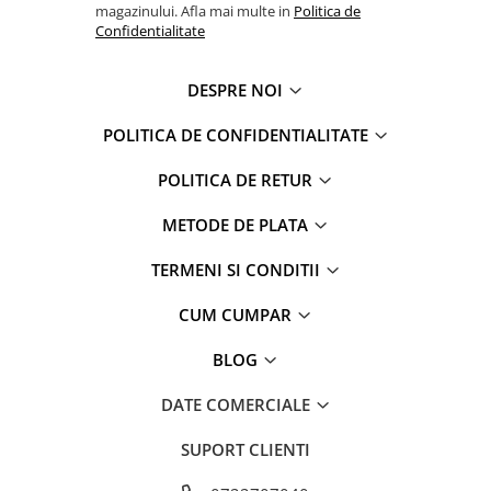
Captain america
Marvel
magazinului. Afla mai multe in
Politica de
Confidentialitate
Bakugan
Monsters Inc.
Liga Dreptatii
The Elf
DESPRE NOI
Buzz Lightyear
Faro
My Little Pony
La casa de papel
POLITICA DE CONFIDENTIALITATE
Planes
Nasa
POLITICA DE RETUR
EplusM
Kids Euroswan
Tom & Jerry
Rainbow High
METODE DE PLATA
Transformers
Garfield
Arditex
Ben 10
TERMENI SI CONDITII
Top Wings
Petshop
CUM CUMPAR
Incaltaminte baieti
Nightmare before Christmas
Alice in Wonderland
Ghete si cizme baieti
BLOG
EplusM
Pantofi baieti
DATE COMERCIALE
Nella The Princess Knight
Pantofi sport baieti
Perletti
Papuci si slapi baieti
SUPORT CLIENTI
Arditex
Sandale baieti