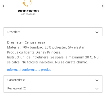
Power Players
Shimmer and Shine
Suport telefonic
SuperZings
Vaiana
0722707040
Dragon Ball
Looney Tunes
Super Mario
LOL SURPRISE
Hot Wheels
L.O.L Surprise!
Descriere
Looney Tunes
Dora the Explorer
Nightmare before Christmas
Minions
Dres fete - Cenusareasa
Material: 70% bumbac, 25% poliester, 5% elastan.
Snoopy
Jurassic World
Produs cu licenta Disney Princess.
SpongeBob
PJ Masks
Instructiuni de intretinere: Se spala la maximum 30 C. Nu
Toy Story
Doc McStuffins
se calca. Nu folositi inalbitori. Nu se curata chimic.
Red Bull Racing
Soy Luna
Informatii conformitate produs
Jurassic Park
Na! Na! Na! Surprise
Ricky Zoom
Wednesday
Caracteristici
Monsters Inc.
by TGA
Review-uri
(0)
OEM
Lion King
The Elf
My Little Pony
Wednesday
Poopsie