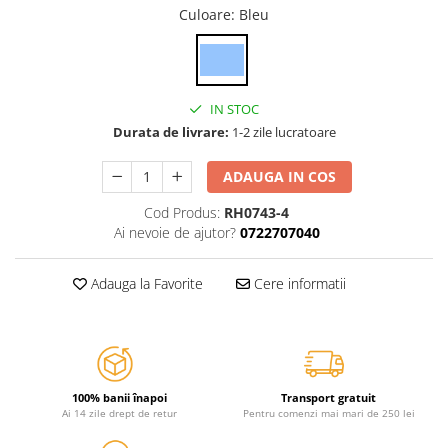
Jurassic World
Peppa Pig
Skateboard
Culoare
: Bleu
Batman
Printesele Disney
Casti protectie sport
Minions
Sonic
Manusi sport
Peppa Pig
Barbie
Vehicule
Star Wars
Disney
IN STOC
Casute si Locuri de joaca
Real Madrid
Harry Potter
Durata de livrare:
1-2 zile lucratoare
Corturi si casute copii
R-Walker
Mickey Mouse Disney
Sporturi de interior
ADAUGA IN COS
Pokemon
Baby Shark
Baby Shark
Ladybug
Cod Produs:
RH0743-4
Ai nevoie de ajutor?
0722707040
Lion King
Minecraft
Marvel
Trolls
Adauga la Favorite
Cere informatii
Testoasele Ninja
Pokemon
Fireman Sam
Pink Panther
PJ Masks
SuperZings
Disney
Bing
Frozen Disney
Marie Cat
100% banii înapoi
Transport gratuit
Ai 14 zile drept de retur
Pentru comenzi mai mari de 250 lei
Lotto
Unicorn
Bing
R-Walker