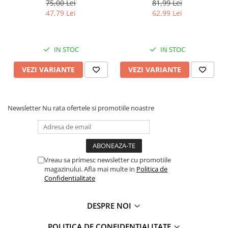
75,00 Lei
81,99 Lei
Faro
Shimmer Shine
47,79 Lei
62,99 Lei
FC Barcelona
Snoopy
La casa de papel
Sofia Intai
Minnie Mouse Disney
FC Barcelona
IN STOC
IN STOC
Nasa
Red Bull Racing
VEZI VARIANTE
VEZI VARIANTE
Super Wings
Monster High
Garfield
Toy Story
Perletti
OEM
Newsletter
Nu rata ofertele si promotiile noastre
Warner
Dory
The Grinch
Lady Bug
Gabby's Dollhouse
Powerpuff Girls
Ben 10
VAMPIRINA
Vreau sa primesc newsletter cu promotiile
Beyblade
Zhu Zhu Pets
magazinului. Afla mai multe in
Politica de
Confidentialitate
Captain Tsubasa
Super Wings
44 Cats
Disney Elena din Avalor
DESPRE NOI
Superman
Pusheen
Vaiana
Rainbow Castle
POLITICA DE CONFIDENTIALITATE