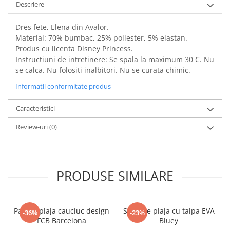
Descriere
Power Players
Shimmer and Shine
SuperZings
Vaiana
Dres fete, Elena din Avalor.
Dragon Ball
Looney Tunes
Material: 70% bumbac, 25% poliester, 5% elastan.
Produs cu licenta Disney Princess.
Super Mario
LOL SURPRISE
Instructiuni de intretinere: Se spala la maximum 30 C. Nu
Hot Wheels
L.O.L Surprise!
se calca. Nu folositi inalbitori. Nu se curata chimic.
Looney Tunes
Dora the Explorer
Informatii conformitate produs
Nightmare before Christmas
Minions
Snoopy
Jurassic World
Caracteristici
SpongeBob
PJ Masks
Review-uri
(0)
Toy Story
Doc McStuffins
Red Bull Racing
Soy Luna
Jurassic Park
Na! Na! Na! Surprise
Ricky Zoom
Wednesday
PRODUSE SIMILARE
Monsters Inc.
by TGA
OEM
Lion King
Papuci plaja cauciuc design
Sandale plaja cu talpa EVA
The Elf
My Little Pony
-36%
-23%
FCB Barcelona
Bluey
Wednesday
Poopsie