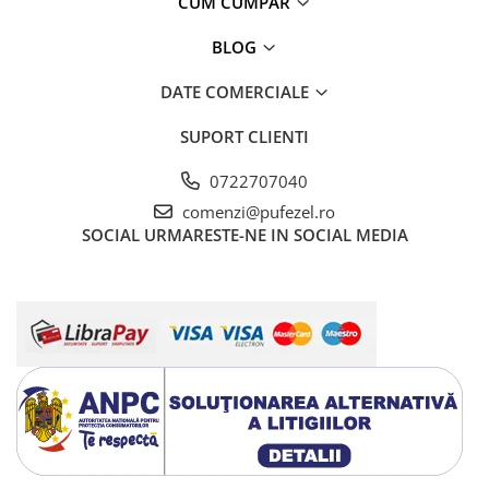
CUM CUMPAR
Warner
Cry Babies
BLOG
Wonder Woman
The Grinch
DATE COMERCIALE
FLAMINGO
SUPORT CLIENTI
Gorjuss
Incaltaminte fete
0722707040
Ghete si cizme fete
comenzi@pufezel.ro
SOCIAL
URMARESTE-NE IN SOCIAL MEDIA
Pantofi fete
Pantofi sport fete
Papuci si slapi fete
Sandale fete