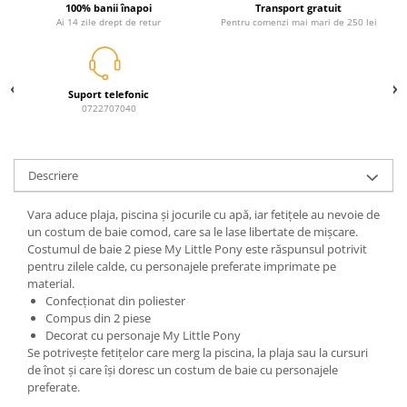
100% banii înapoi
Transport gratuit
Power Players
Shimmer and Shine
Ai 14 zile drept de retur
Pentru comenzi mai mari de 250 lei
SuperZings
Vaiana
Dragon Ball
Looney Tunes
Super Mario
LOL SURPRISE
Suport telefonic
0722707040
Hot Wheels
L.O.L Surprise!
Looney Tunes
Dora the Explorer
Nightmare before Christmas
Minions
Descriere
Snoopy
Jurassic World
SpongeBob
PJ Masks
Vara aduce plaja, piscina și jocurile cu apă, iar fetițele au nevoie de
Toy Story
Doc McStuffins
un costum de baie comod, care sa le lase libertate de mișcare.
Costumul de baie 2 piese My Little Pony este răspunsul potrivit
Red Bull Racing
Soy Luna
pentru zilele calde, cu personajele preferate imprimate pe
Jurassic Park
Na! Na! Na! Surprise
material.
Confecționat din poliester
Ricky Zoom
Wednesday
Compus din 2 piese
Monsters Inc.
by TGA
Decorat cu personaje My Little Pony
OEM
Lion King
Se potrivește fetițelor care merg la piscina, la plaja sau la cursuri
de înot și care își doresc un costum de baie cu personajele
The Elf
My Little Pony
preferate.
Wednesday
Poopsie