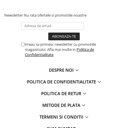
Captain america
Marvel
Bakugan
Monsters Inc.
Newsletter
Nu rata ofertele si promotiile noastre
Liga Dreptatii
The Elf
Buzz Lightyear
Faro
My Little Pony
La casa de papel
Planes
Nasa
Vreau sa primesc newsletter cu promotiile
EplusM
Kids Euroswan
magazinului. Afla mai multe in
Politica de
Tom & Jerry
Rainbow High
Confidentialitate
Transformers
Garfield
Arditex
Ben 10
DESPRE NOI
Top Wings
Petshop
POLITICA DE CONFIDENTIALITATE
Incaltaminte baieti
Nightmare before Christmas
Alice in Wonderland
Ghete si cizme baieti
POLITICA DE RETUR
EplusM
Pantofi baieti
METODE DE PLATA
Nella The Princess Knight
Pantofi sport baieti
Perletti
Papuci si slapi baieti
TERMENI SI CONDITII
Arditex
Sandale baieti