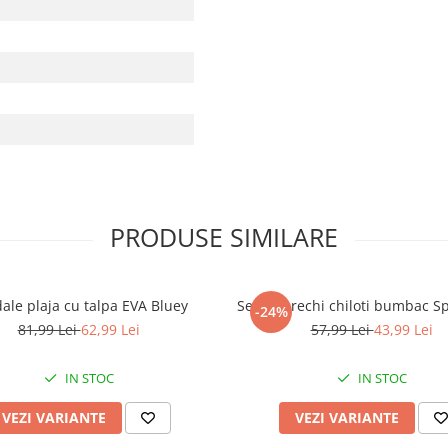
PRODUSE SIMILARE
ale plaja cu talpa EVA Bluey
Set 5 perechi chiloti bumbac 
-24%
81,99 Lei
62,99 Lei
57,99 Lei
43,99 Lei
IN STOC
IN STOC
VEZI VARIANTE
VEZI VARIANTE