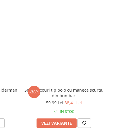
Spiderman
Set 2 tricouri tip polo cu maneca scurta,
Papuci
-36%
-35%
din bumbac
59,99 Lei
38,41 Lei
IN STOC
VEZI VARIANTE
V