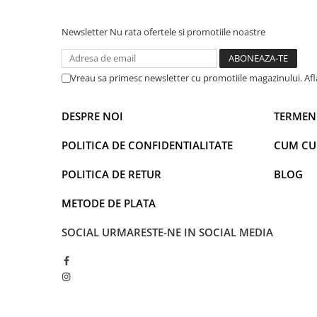
Faro
Shimmer Shine
FC Barcelona
Snoopy
Newsletter
Nu rata ofertele si promotiile noastre
La casa de papel
Sofia Intai
Minnie Mouse Disney
FC Barcelona
Vreau sa primesc newsletter cu promotiile magazinului. Af
Nasa
Red Bull Racing
Super Wings
Monster High
DESPRE NOI
TERMENI
Garfield
Toy Story
Perletti
OEM
POLITICA DE CONFIDENTIALITATE
CUM C
Warner
Dory
POLITICA DE RETUR
BLOG
The Grinch
Lady Bug
Gabby's Dollhouse
Powerpuff Girls
METODE DE PLATA
Ben 10
VAMPIRINA
Beyblade
Zhu Zhu Pets
SOCIAL
URMARESTE-NE IN SOCIAL MEDIA
Captain Tsubasa
Super Wings
44 Cats
Disney Elena din Avalor
Superman
Pusheen
Vaiana
Rainbow Castle