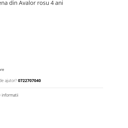
ena din Avalor rosu 4 ani
are
de ajutor?
0722707040
informatii