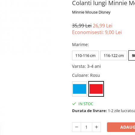
Colanti lungi Minnie 
Minnie Mouse Disney
35,99 Lei
26,99 Lei
Economisesti:
9,00
Lei
Marime
:
110-116 cm
116-122 cm
9
Varsta
:
3-4 ani
Culoare
: Rosu
IN STOC
Durata de livrare:
1-2 zile lucrato
ADAUG