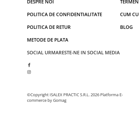
DESPRE NOI
TERMENI
Captain america
Marvel
Bakugan
Monsters Inc.
POLITICA DE CONFIDENTIALITATE
CUM C
Liga Dreptatii
The Elf
POLITICA DE RETUR
BLOG
Buzz Lightyear
Faro
My Little Pony
La casa de papel
METODE DE PLATA
Planes
Nasa
EplusM
Kids Euroswan
SOCIAL
URMARESTE-NE IN SOCIAL MEDIA
Tom & Jerry
Rainbow High
Transformers
Garfield
Arditex
Ben 10
Top Wings
Petshop
Incaltaminte baieti
Nightmare before Christmas
©Copyright ISALEX PRACTIC S.R.L. 2026
Platforma E-
Alice in Wonderland
commerce by Gomag
Ghete si cizme baieti
EplusM
Pantofi baieti
Nella The Princess Knight
Pantofi sport baieti
Perletti
Papuci si slapi baieti
Arditex
Sandale baieti