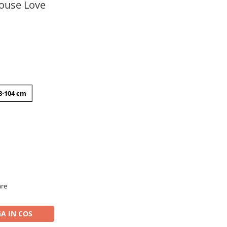
Mouse Love
8-104 cm
are
A IN COS