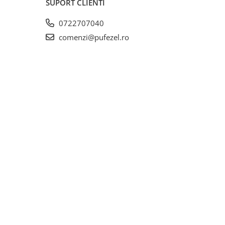
SUPORT CLIENTI
0722707040
comenzi@pufezel.ro