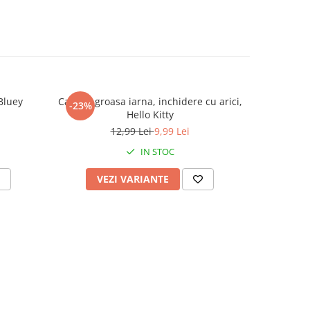
Bluey
Caciula groasa iarna, inchidere cu arici,
Set 5 pere
-23%
-24%
Hello Kitty
12,99 Lei
9,99 Lei
IN STOC
VEZI VARIANTE
V